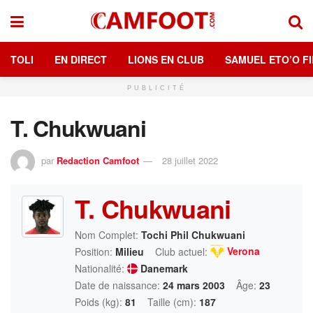
TOLI
EN DIRECT
LIONS EN CLUB
SAMUEL ETO’O FI
PUBLICITÉ
T. Chukwuani
par
Redaction Camfoot
28 juillet 2022
T. Chukwuani
Nom Complet:
Tochi Phil Chukwuani
Verona
Position:
Milieu
Club actuel:
Nationalité:
Danemark
Date de naissance:
24 mars 2003
Âge:
23
Poids (kg):
81
Taille (cm):
187