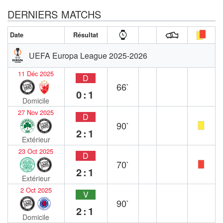
DERNIERS MATCHS
Date
Résultat
UEFA Europa League 2025-2026
11 Déc 2025
D
66`
0:1
Domicile
27 Nov 2025
D
90`
2:1
Extérieur
23 Oct 2025
D
70`
2:1
Extérieur
2 Oct 2025
V
90`
2:1
Domicile