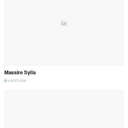
Massire Sylla
4 AOÛT 2026