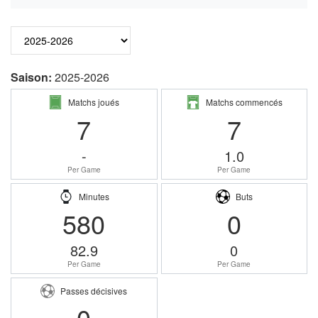
Saison:
2025-2026
Matchs joués
Matchs commencés
7
7
-
1.0
Per Game
Per Game
Minutes
Buts
580
0
82.9
0
Per Game
Per Game
Passes décisives
0