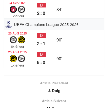
24 Sep 2025
D
84`
2:0
Extérieur
UEFA Champions League 2025-2026
26 Août 2025
D
90`
2:1
Extérieur
20 Août 2025
D
90`
5:0
Extérieur
Article Précédent
J. Doig
Article Suivant