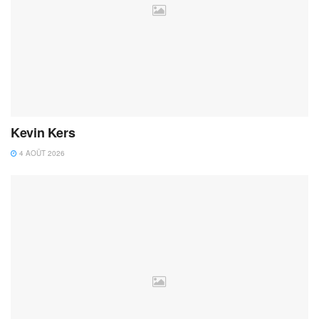
Kevin Kers
4 AOÛT 2026