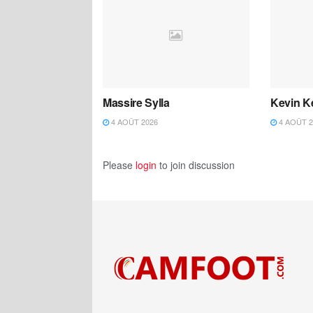
Massire Sylla
Kevin K
4 AOÛT 2026
4 AOÛT 2
Please
login
to join discussion