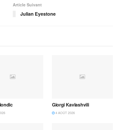
Article Suivant
Julian Eyestone
iondic
Giorgi Kavlashvili
026
4 AOÛT 2026