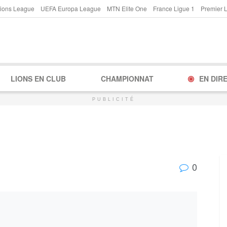
ions League
UEFA Europa League
MTN Elite One
France Ligue 1
Premier 
LIONS EN CLUB
CHAMPIONNAT
EN DIR
PUBLICITÉ
0