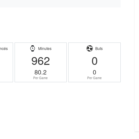
ncés
Minutes
Buts
962
0
80.2
0
Per Game
Per Game