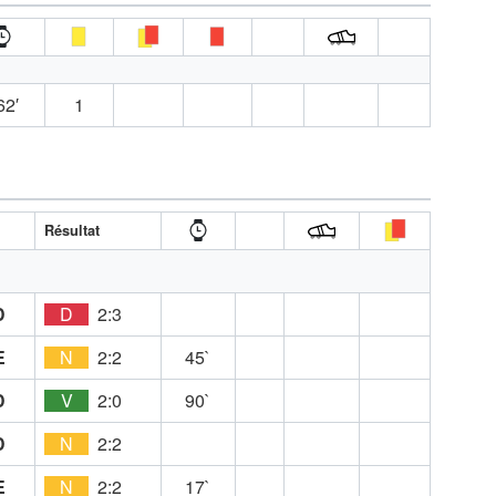
62′
1
Résultat
D
D
2:3
E
N
2:2
45`
D
V
2:0
90`
D
N
2:2
E
N
2:2
17`