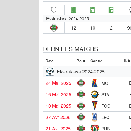
Ekstraklasa 2024-2025
12
10
2
9
DERNIERS MATCHS
Date
Pour
Contre
H/A
Ekstraklasa 2024-2025
24 Mai 2025
MOT
16 Mai 2025
STA
10 Mai 2025
POG
27 Avr 2025
LEC
21 Avr 2025
PUS