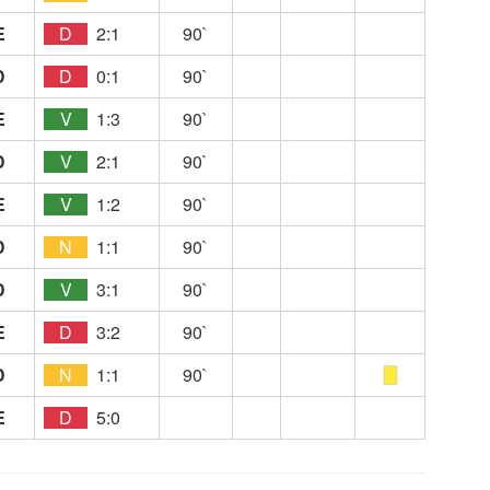
E
D
2:1
90`
D
D
0:1
90`
E
V
1:3
90`
D
V
2:1
90`
E
V
1:2
90`
D
N
1:1
90`
D
V
3:1
90`
E
D
3:2
90`
D
N
1:1
90`
E
D
5:0