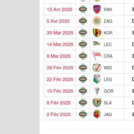
12 Avr 2025
RAK
5 Avr 2025
ZAG
30 Mar 2025
KOR
14 Mar 2025
LEC
8 Mar 2025
CRA
28 Fév 2025
WID
22 Fév 2025
LEG
15 Fév 2025
GOR
8 Fév 2025
SLA
2 Fév 2025
JAG