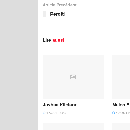
Article Précédent
Perotti
Lire
aussi
Joshua Kitolano
Mateo B
4 AOÛT 2026
4 AOÛT 2