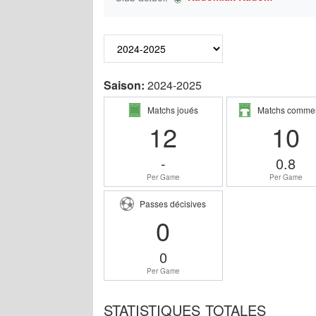
Saison:
2024-2025
Matchs joués
Matchs comme
12
10
-
0.8
Per Game
Per Game
Passes décisives
0
0
Per Game
STATISTIQUES TOTALES