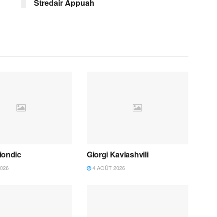
Stredair Appuah
iondic
Giorgi Kavlashvili
026
4 AOÛT 2026