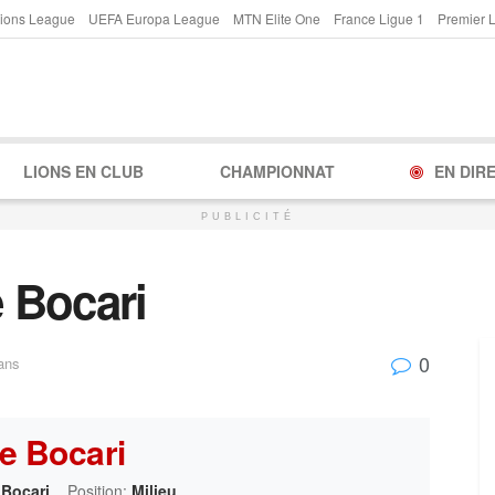
ions League
UEFA Europa League
MTN Elite One
France Ligue 1
Premier 
LIONS EN CLUB
CHAMPIONNAT
EN DIR
PUBLICITÉ
 Bocari
0
ans
e Bocari
Bocari
Position:
Milieu