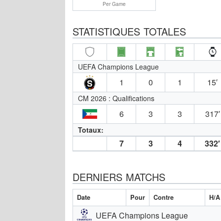
Per Game
STATISTIQUES TOTALES
UEFA Champions League
1
0
1
15′
CM 2026 : Qualifications
6
3
3
317′
Totaux:
7
3
4
332′
DERNIERS MATCHS
Date
Pour
Contre
H/A
UEFA Champions League