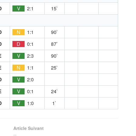
D
V
2:1
15`
D
N
1:1
90`
D
D
0:1
87`
E
V
2:3
90`
E
N
1:1
25`
D
V
2:0
E
V
0:1
24`
D
V
1:0
1`
Article Suivant