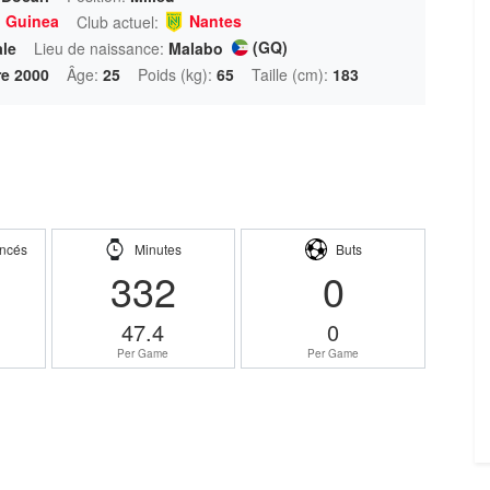
l Guinea
Nantes
Club actuel:
(GQ)
ale
Lieu de naissance:
Malabo
e 2000
Âge:
25
Poids (kg):
65
Taille (cm):
183
ncés
Minutes
Buts
332
0
47.4
0
Per Game
Per Game