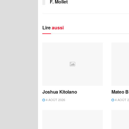
F. Mollet
Lire
aussi
Joshua Kitolano
Mateo B
4 AOÛT 2026
4 AOÛT 2