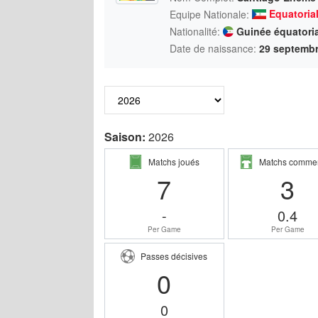
Equatoria
Equipe Nationale:
Nationalité:
Guinée équatori
Date de naissance:
29 septembr
Saison:
2026
Matchs joués
Matchs comme
7
3
-
0.4
Per Game
Per Game
Passes décisives
0
0