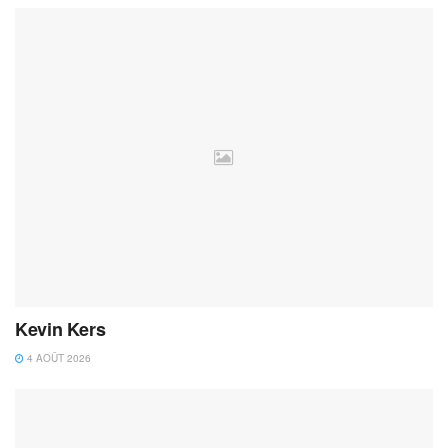
Kevin Kers
4 AOÛT 2026