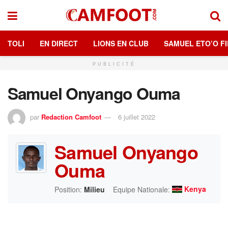
TOLI
EN DIRECT
LIONS EN CLUB
SAMUEL ETO’O FI
PUBLICITÉ
Samuel Onyango Ouma
par
Redaction Camfoot
6 juillet 2022
Samuel Onyango
Ouma
Kenya
Position:
Milieu
Equipe Nationale: