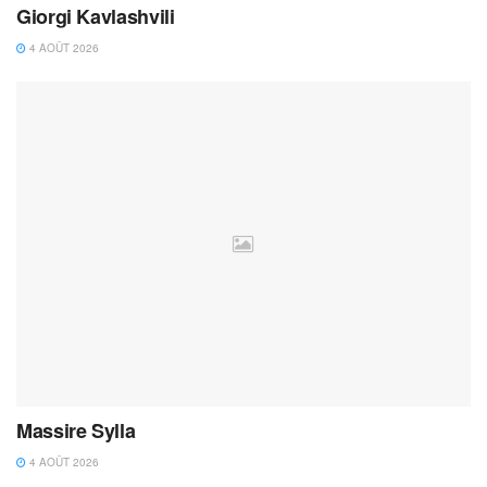
Giorgi Kavlashvili
4 AOÛT 2026
Massire Sylla
4 AOÛT 2026