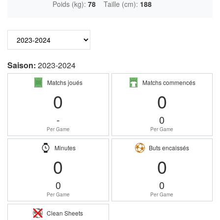
Poids (kg):
78
Taille (cm):
188
Saison:
2023-2024
Matchs joués
Matchs commencés
0
0
-
0
Per Game
Per Game
Minutes
Buts encaissés
0
0
0
0
Per Game
Per Game
Clean Sheets