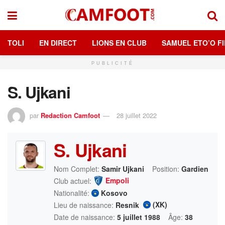
TOLI
EN DIRECT
LIONS EN CLUB
SAMUEL ETO’O FI
PUBLICITÉ
S. Ujkani
par
Redaction Camfoot
28 juillet 2022
S. Ujkani
Nom Complet:
Samir Ujkani
Position:
Gardien
Empoli
Club actuel:
Nationalité:
Kosovo
(XK)
Lieu de naissance:
Resnik
Date de naissance:
5 juillet 1988
Âge:
38