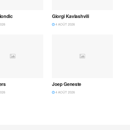
iondic
Giorgi Kavlashvili
026
4 AOÛT 2026
ers
Joep Geneste
026
4 AOÛT 2026