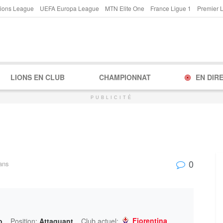
ions League
UEFA Europa League
MTN Elite One
France Ligue 1
Premier 
LIONS EN CLUB
CHAMPIONNAT
EN DIR
PUBLICITÉ
0
ans
Fiorentina
o
Position:
Attaquant
Club actuel: