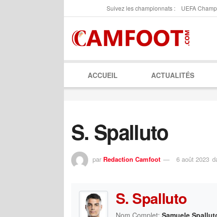
Suivez les championnats :
UEFA Champ
ACCUEIL
ACTUALITÉS
S. Spalluto
par
Redaction Camfoot
6 août 2023
d
S. Spalluto
Nom Complet:
Samuele Spallut