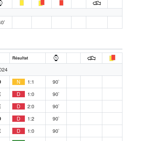
0′
Résultat
024
D
N
1:1
90`
E
D
1:0
90`
E
D
2:0
90`
D
D
1:2
90`
E
D
1:0
90`