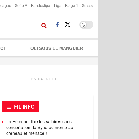
League
Serie A
Bundesliga
Liga
Belga 1
Suisse
ECT
TOLI SOUS LE MANGUIER
PUBLICITÉ
FIL INFO
La Fécafoot fixe les salaires sans
concertation, le Synafoc monte au
créneau et menace !