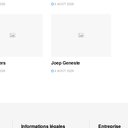
026
4 AOÛT 2026
ers
Joep Geneste
026
4 AOÛT 2026
Informations légales
Entreprise