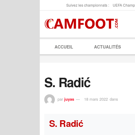
Suivez les championnats :
UEFA Champ
ACCUEIL
ACTUALITÉS
S. Radić
par
juyas
18 mars 2022
dans
S. Radić