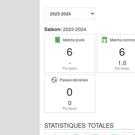
Saison:
2023-2024
Matchs joués
Matchs comme
6
6
-
1.0
Per Game
Per Game
Passes décisives
0
0
Per Game
STATISTIQUES TOTALES