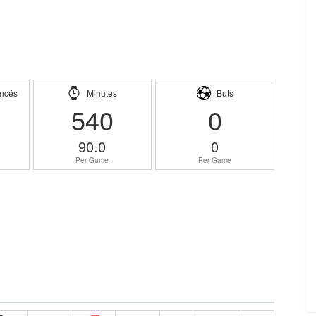
ncés
Minutes
Buts
540
0
90.0
0
Per Game
Per Game