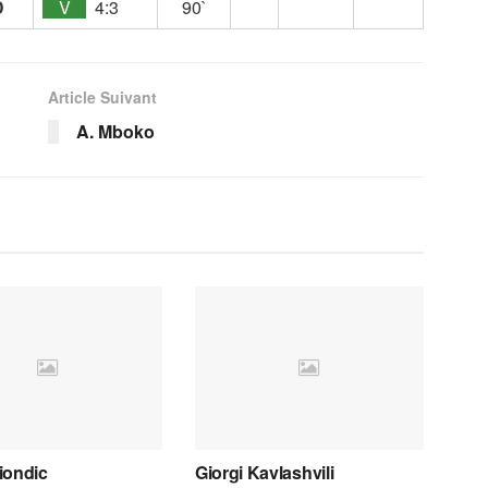
D
V
4:3
90`
Article Suivant
A. Mboko
iondic
Giorgi Kavlashvili