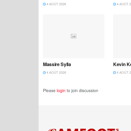
4 AOÛT 2026
4 AOÛT 2
Massire Sylla
Kevin K
4 AOÛT 2026
4 AOÛT 2
Please
login
to join discussion