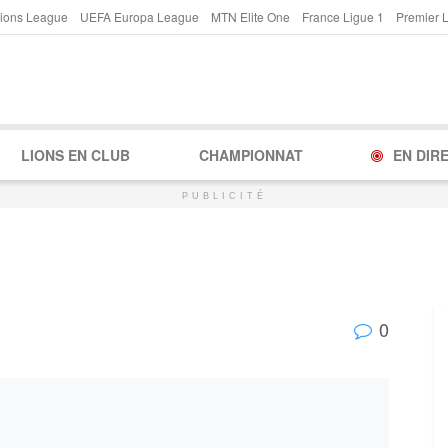
ions League
UEFA Europa League
MTN Elite One
France Ligue 1
Premier 
LIONS EN CLUB
CHAMPIONNAT
EN DIR
PUBLICITÉ
0