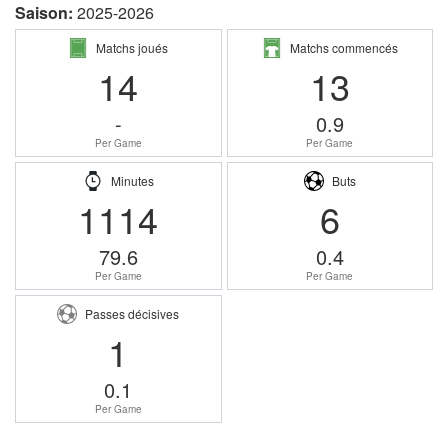
Saison:
2025-2026
Matchs joués
Matchs commencés
14
13
-
0.9
Per Game
Per Game
Minutes
Buts
1114
6
79.6
0.4
Per Game
Per Game
Passes décisives
1
0.1
Per Game