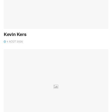
Kevin Kers
4 AOÛT 2026