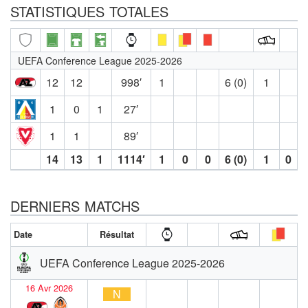
STATISTIQUES TOTALES
UEFA Conference League 2025-2026
12
12
998′
1
6 (0)
1
1
0
1
27′
1
1
89′
14
13
1
1114′
1
0
0
6 (0)
1
0
DERNIERS MATCHS
Date
Résultat
UEFA Conference League 2025-2026
16 Avr 2026
N