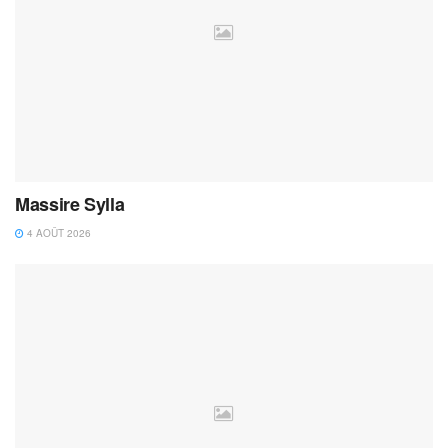
Massire Sylla
4 AOÛT 2026