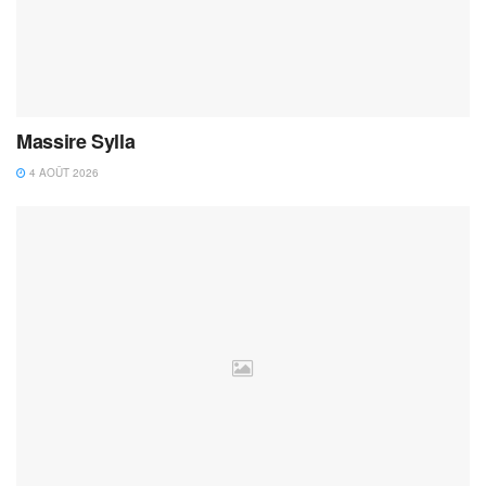
Massire Sylla
4 AOÛT 2026