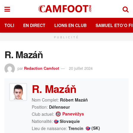
TOLI
EN DIRECT
LIONS EN CLUB
SAMUEL ETO’O FI
PUBLICITÉ
R. Mazáň
par
Redaction Camfoot
20 juillet 2024
R. Mazáň
Nom Complet:
Róbert Mazáň
Position:
Défenseur
Panevėžys
Club actuel:
Nationalité:
Slovaquie
(SK)
Lieu de naissance:
Trencin