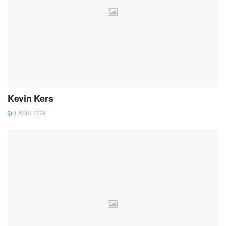
Kevin Kers
4 AOÛT 2026