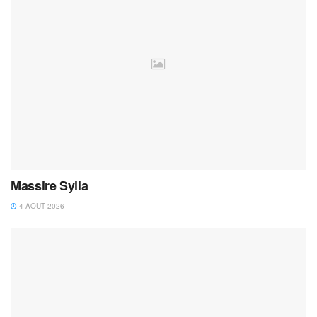
Massire Sylla
4 AOÛT 2026