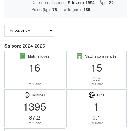
Date de naissance:
9 février 1994
Âge:
32
Poids (kg):
75
Taille (cm):
180
Saison:
2024-2025
Matchs joués
Matchs commencés
16
15
-
0.9
Per Game
Per Game
Minutes
Buts
1395
1
87.2
0.1
Per Game
Per Game