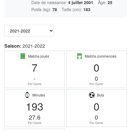
Date de naissance:
4 juillet 2001
Âge:
25
Poids (kg):
78
Taille (cm):
183
Saison:
2021-2022
Matchs joués
Matchs commencés
7
0
-
0
Per Game
Per Game
Minutes
Buts
193
0
27.6
0
Per Game
Per Game