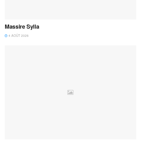
Massire Sylla
4 AOÛT 2026