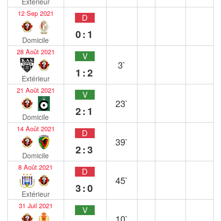
Extérieur
12 Sep 2021
D
0:1
Domicile
28 Août 2021
V
3`
1:2
Extérieur
21 Août 2021
V
23`
2:1
Domicile
14 Août 2021
D
39`
2:3
Domicile
8 Août 2021
D
45`
3:0
Extérieur
31 Juil 2021
V
10`