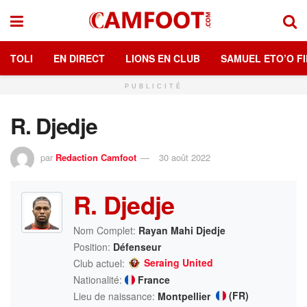
TOLI
EN DIRECT
LIONS EN CLUB
SAMUEL ETO’O FI
PUBLICITÉ
R. Djedje
par
Redaction Camfoot
30 août 2022
R. Djedje
Nom Complet:
Rayan Mahi Djedje
Position:
Défenseur
Seraing United
Club actuel:
Nationalité:
France
(FR)
Lieu de naissance:
Montpellier