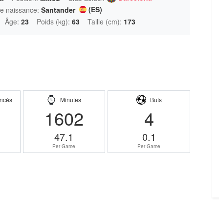
(ES)
de naissance:
Santander
Âge:
23
Poids (kg):
63
Taille (cm):
173
ncés
Minutes
Buts
1602
4
47.1
0.1
Per Game
Per Game