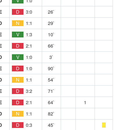
D
V
1:0
E
D
3:0
26`
D
N
1:1
29`
E
V
1:3
10`
E
D
2:1
66`
D
V
1:0
3`
E
D
1:0
90`
D
N
1:1
54`
E
D
3:2
71`
E
D
2:1
64`
1
D
N
1:1
82`
D
D
0:3
45`