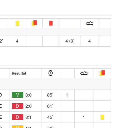
2′
4
4 (0)
4
Résultat
D
V
3:0
85`
1
E
D
2:0
61`
E
D
3:1
45`
1