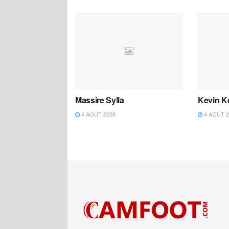
Massire Sylla
Kevin K
4 AOÛT 2026
4 AOÛT 2