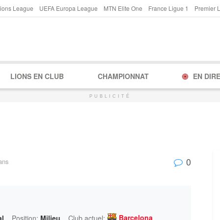
ions League
UEFA Europa League
MTN Elite One
France Ligue 1
Premier 
LIONS EN CLUB
CHAMPIONNAT
EN DIR
PUBLICITÉ
0
ans
Barcelona
al
Position:
Milieu
Club actuel: