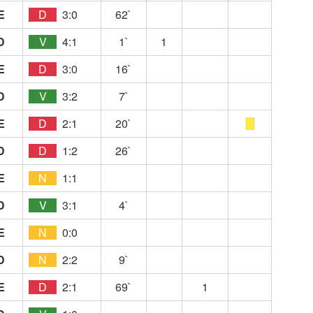
E
D
3:0
62`
D
V
4:1
1`
1
E
D
3:0
16`
D
V
3:2
7`
E
D
2:1
20`
D
D
1:2
26`
E
N
1:1
D
V
3:1
4`
E
N
0:0
D
N
2:2
9`
E
D
2:1
69`
1