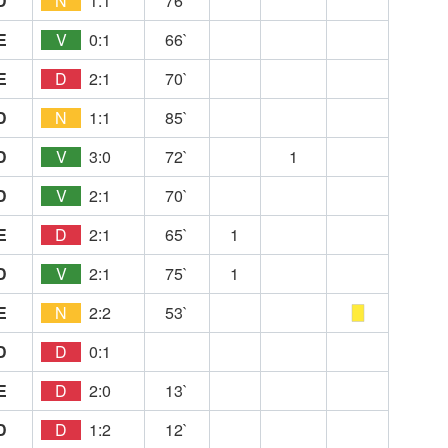
D
N
1:1
76`
E
V
0:1
66`
E
D
2:1
70`
D
N
1:1
85`
D
V
3:0
72`
1
D
V
2:1
70`
E
D
2:1
65`
1
D
V
2:1
75`
1
E
N
2:2
53`
D
D
0:1
E
D
2:0
13`
D
D
1:2
12`