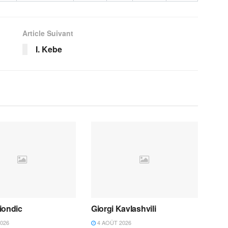
Article Suivant
I. Kebe
iondic
Giorgi Kavlashvili
026
4 AOÛT 2026