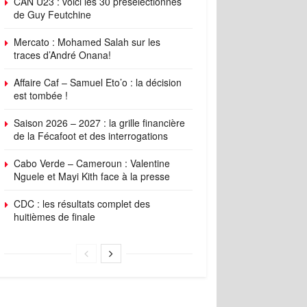
CAN U23 : voici les 30 présélectionnés
de Guy Feutchine
Mercato : Mohamed Salah sur les
traces d’André Onana!
Affaire Caf – Samuel Eto’o : la décision
est tombée !
Saison 2026 – 2027 : la grille financière
de la Fécafoot et des interrogations
Cabo Verde – Cameroun : Valentine
Nguele et Mayi Kith face à la presse
CDC : les résultats complet des
huitièmes de finale