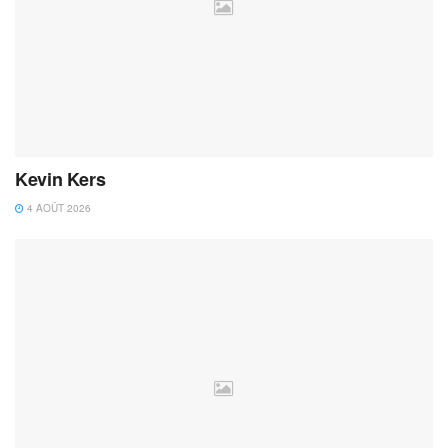
Kevin Kers
4 AOÛT 2026