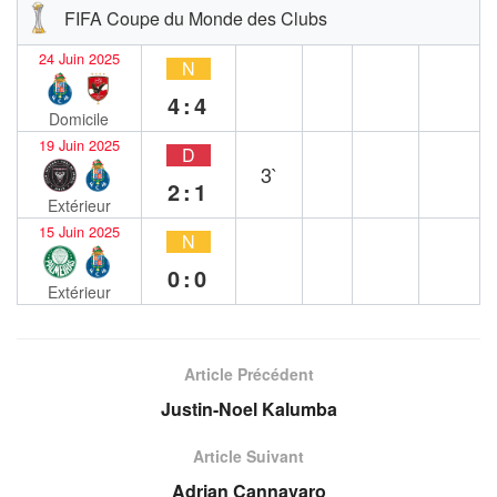
FIFA Coupe du Monde des Clubs
24 Juin 2025
N
4:4
Domicile
19 Juin 2025
D
3`
2:1
Extérieur
15 Juin 2025
N
0:0
Extérieur
Article Précédent
Justin-Noel Kalumba
Article Suivant
Adrian Cannavaro