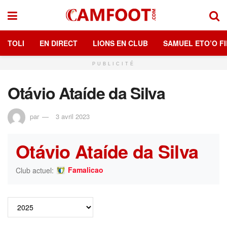
TOLI
EN DIRECT
LIONS EN CLUB
SAMUEL ETO’O FI
PUBLICITÉ
Otávio Ataíde da Silva
par
3 avril 2023
Otávio Ataíde da Silva
Famalicao
Club actuel: