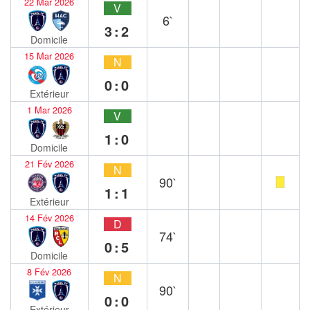
22 Mar 2026
V
6`
3:2
Domicile
15 Mar 2026
N
0:0
Extérieur
1 Mar 2026
V
1:0
Domicile
21 Fév 2026
N
90`
1:1
Extérieur
14 Fév 2026
D
74`
0:5
Domicile
8 Fév 2026
N
90`
0:0
Extérieur