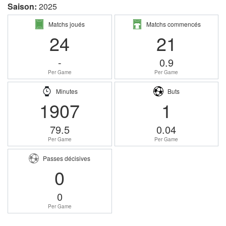
Saison:
2025
Matchs joués
Matchs commencés
24
21
-
0.9
Per Game
Per Game
Minutes
Buts
1907
1
79.5
0.04
Per Game
Per Game
Passes décisives
0
0
Per Game