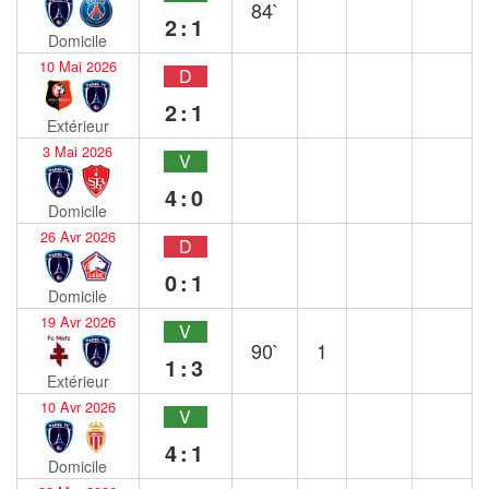
84`
2:1
Domicile
10 Mai 2026
D
2:1
Extérieur
3 Mai 2026
V
4:0
Domicile
26 Avr 2026
D
0:1
Domicile
19 Avr 2026
V
90`
1
1:3
Extérieur
10 Avr 2026
V
4:1
Domicile