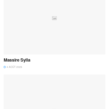
Massire Sylla
4 AOÛT 2026