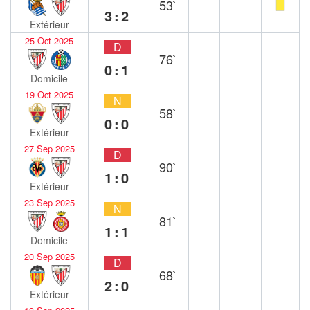
53`
3:2
Extérieur
25 Oct 2025
D
76`
0:1
Domicile
19 Oct 2025
N
58`
0:0
Extérieur
27 Sep 2025
D
90`
1:0
Extérieur
23 Sep 2025
N
81`
1:1
Domicile
20 Sep 2025
D
68`
2:0
Extérieur