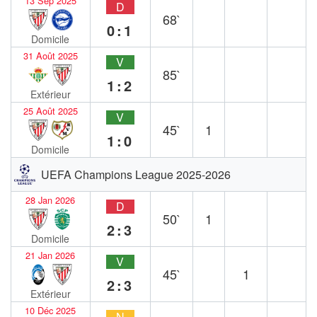
13 Sep 2025
D
68`
0:1
Domicile
31 Août 2025
V
85`
1:2
Extérieur
25 Août 2025
V
45`
1
1:0
Domicile
UEFA Champions League 2025-2026
28 Jan 2026
D
50`
1
2:3
Domicile
21 Jan 2026
V
45`
1
2:3
Extérieur
10 Déc 2025
N