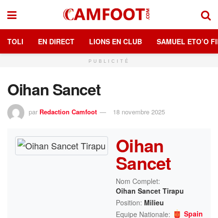
TOLI
EN DIRECT
LIONS EN CLUB
SAMUEL ETO’O FI
PUBLICITÉ
Oihan Sancet
par
Redaction Camfoot
18 novembre 2025
Oihan
Sancet
Nom Complet:
Oihan Sancet Tirapu
Position:
Milieu
Spain
Equipe Nationale: