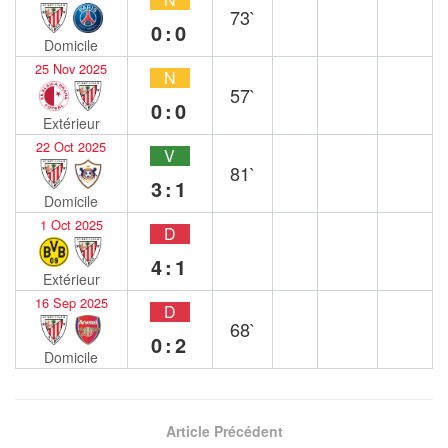
73`
0:0
Domicile
25 Nov 2025
N
57`
0:0
Extérieur
22 Oct 2025
V
81`
3:1
Domicile
1 Oct 2025
D
4:1
Extérieur
16 Sep 2025
D
68`
0:2
Domicile
Article Précédent