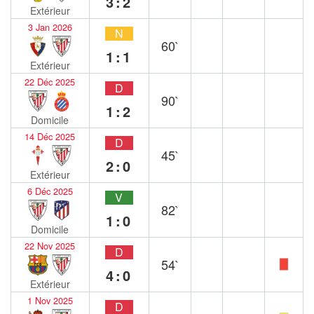
3:2
Extérieur
3 Jan 2026
N
60`
1:1
Extérieur
22 Déc 2025
D
90`
1:2
Domicile
14 Déc 2025
D
45`
2:0
Extérieur
6 Déc 2025
V
82`
1:0
Domicile
22 Nov 2025
D
54`
4:0
Extérieur
1 Nov 2025
D