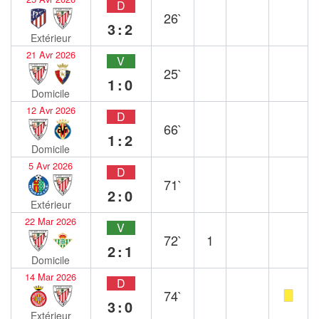
D
26`
3:2
Extérieur
21 Avr 2026
V
25`
1:0
Domicile
12 Avr 2026
D
66`
1:2
Domicile
5 Avr 2026
D
71`
2:0
Extérieur
22 Mar 2026
V
72`
1
2:1
Domicile
14 Mar 2026
D
74`
3:0
Extérieur