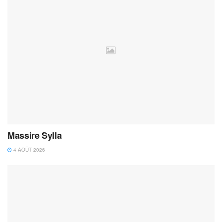
Massire Sylla
4 AOÛT 2026