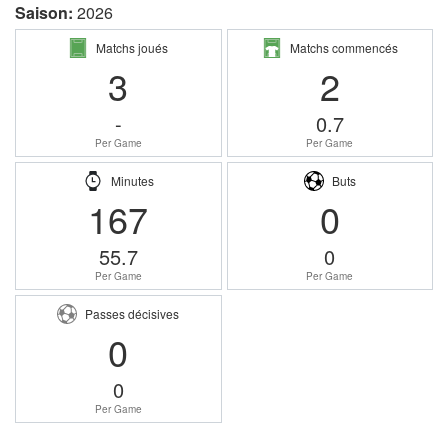
Saison:
2026
Matchs joués
Matchs commencés
3
2
-
0.7
Per Game
Per Game
Minutes
Buts
167
0
55.7
0
Per Game
Per Game
Passes décisives
0
0
Per Game