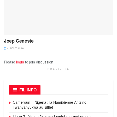
Joep Geneste
4 AOÛT 2026
Please
login
to join discussion
PUBLICITÉ
FIL INFO
Cameroun – Nigéria : la Namibienne Antsino
Twanyanyukwa au sifflet
Ligue 2 : Simon Ngapandouetnbu prend un point