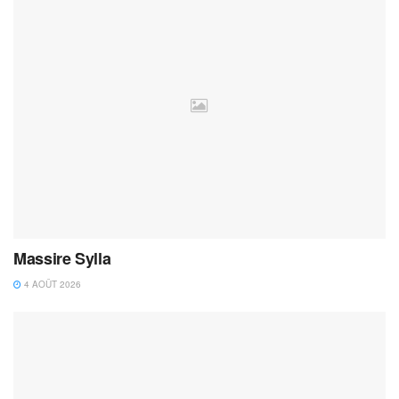
Massire Sylla
4 AOÛT 2026