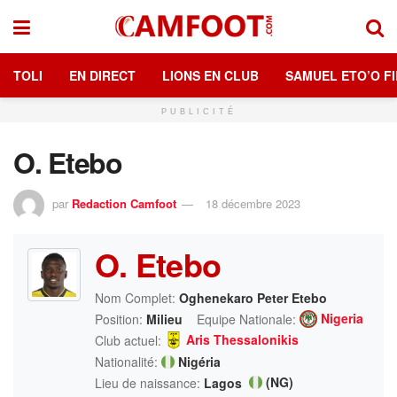
TOLI
EN DIRECT
LIONS EN CLUB
SAMUEL ETO’O FI
PUBLICITÉ
O. Etebo
par
Redaction Camfoot
18 décembre 2023
O. Etebo
Nom Complet:
Oghenekaro Peter Etebo
Nigeria
Position:
Milieu
Equipe Nationale:
Aris Thessalonikis
Club actuel:
Nationalité:
Nigéria
(NG)
Lieu de naissance:
Lagos