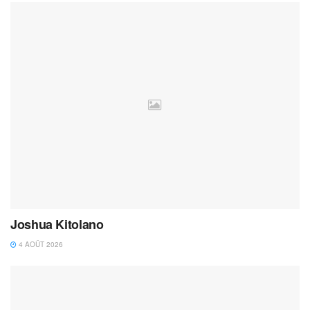
Joshua Kitolano
4 AOÛT 2026