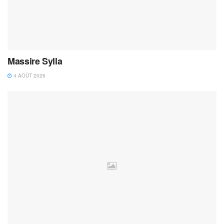
Massire Sylla
4 AOÛT 2026