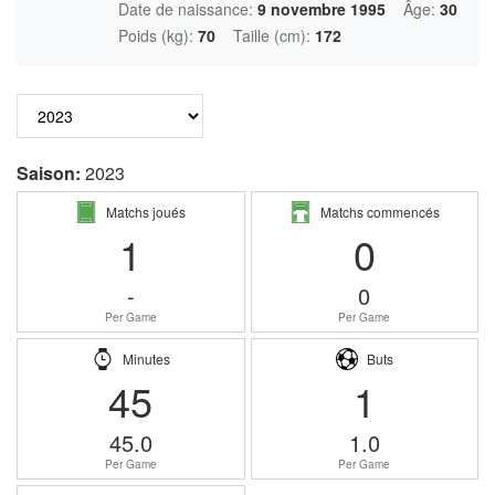
Date de naissance:
9 novembre 1995
Âge:
30
Poids (kg):
70
Taille (cm):
172
Saison:
2023
Matchs joués
Matchs commencés
1
0
-
0
Per Game
Per Game
Minutes
Buts
45
1
45.0
1.0
Per Game
Per Game