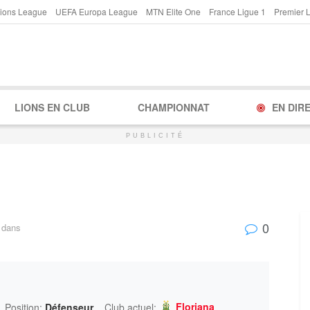
ions League
UEFA Europa League
MTN Elite One
France Ligue 1
Premier 
LIONS EN CLUB
CHAMPIONNAT
EN DIR
PUBLICITÉ
0
dans
Floriana
Position:
Défenseur
Club actuel: