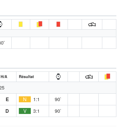
0′
H/A
Résultat
25
E
N
1:1
90`
D
V
3:1
90`