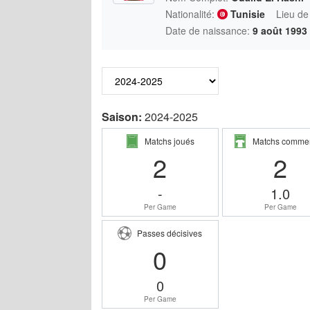
Nationalité:
Tunisie
Lieu de
Date de naissance:
9 août 1993
Saison:
2024-2025
Matchs joués
Matchs comme
2
2
-
1.0
Per Game
Per Game
Passes décisives
0
0
Per Game