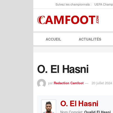
Suivez les championnats :
UEFA Champ
ACCUEIL
ACTUALITÉS
O. El Hasni
par
Redaction Camfoot
20 juillet 2024
O. El Hasni
Nom Complet:
Oualid El Hasni