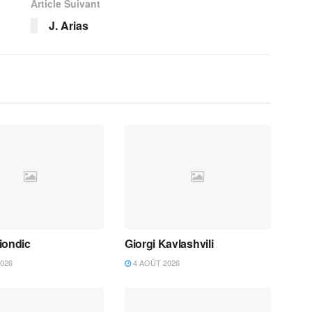
Article Suivant
J. Arias
iondic
Giorgi Kavlashvili
026
4 AOÛT 2026