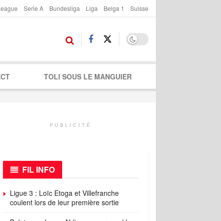
League
Serie A
Bundesliga
Liga
Belga 1
Suisse
ECT
TOLI SOUS LE MANGUIER
PUBLICITÉ
FIL INFO
Ligue 3 : Loïc Etoga et Villefranche
coulent lors de leur première sortie