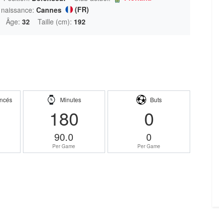
(FR)
 naissance:
Cannes
Âge:
32
Taille (cm):
192
ncés
Minutes
Buts
180
0
90.0
0
Per Game
Per Game