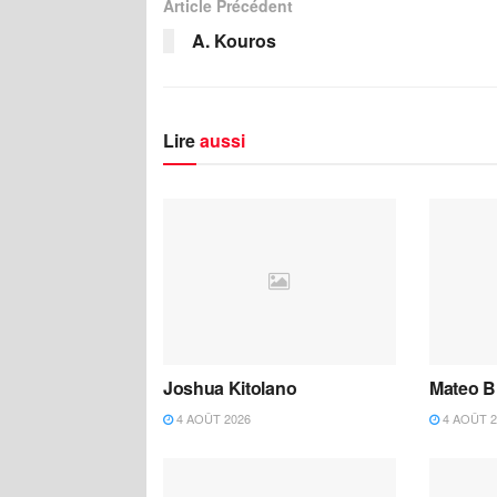
Article Précédent
A. Kouros
Lire
aussi
Joshua Kitolano
Mateo B
4 AOÛT 2026
4 AOÛT 2