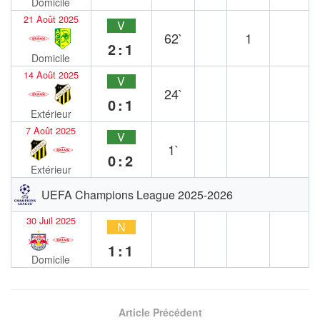
Domicile
21 Août 2025
V
62`
1
2:1
Domicile
14 Août 2025
V
24`
0:1
Extérieur
7 Août 2025
V
1`
0:2
Extérieur
UEFA Champions League 2025-2026
30 Juil 2025
N
1:1
Domicile
Article Précédent