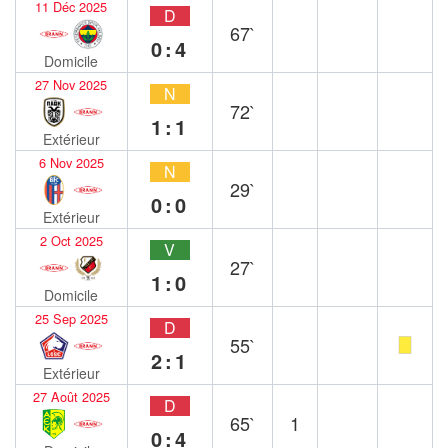
11 Déc 2025
D
67`
0:4
Domicile
27 Nov 2025
N
72`
1:1
Extérieur
6 Nov 2025
N
29`
0:0
Extérieur
2 Oct 2025
V
27`
1:0
Domicile
25 Sep 2025
D
55`
2:1
Extérieur
27 Août 2025
D
65`
1
0:4