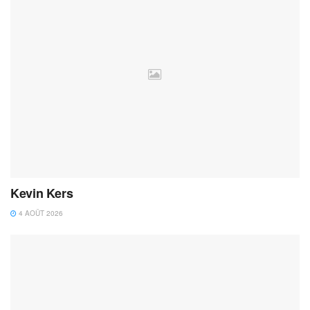
Kevin Kers
4 AOÛT 2026