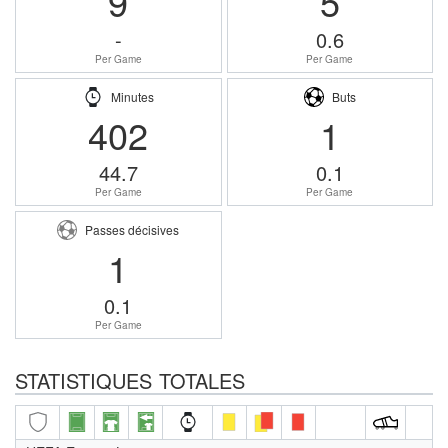
9
5
-
0.6
Per Game
Per Game
Minutes
Buts
402
1
44.7
0.1
Per Game
Per Game
Passes décisives
1
0.1
Per Game
STATISTIQUES TOTALES