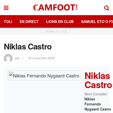
TOLI
EN DIRECT
LIONS EN CLUB
SAMUEL ETO’O FI
PUBLICITÉ
Niklas Castro
par
18 novembre 2025
Niklas
Castro
Nom Complet:
Niklas
Fernando
Nygaard Castro