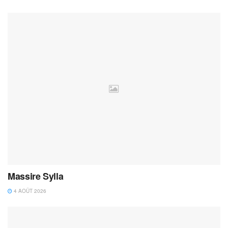
Massire Sylla
4 AOÛT 2026