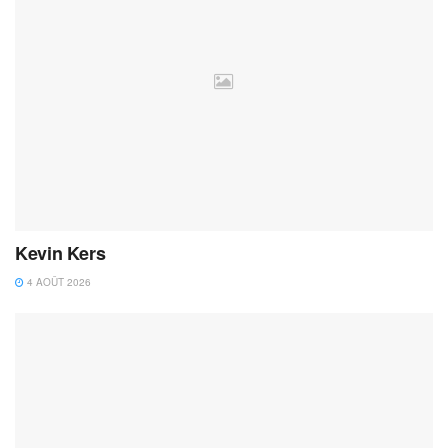
Kevin Kers
4 AOÛT 2026