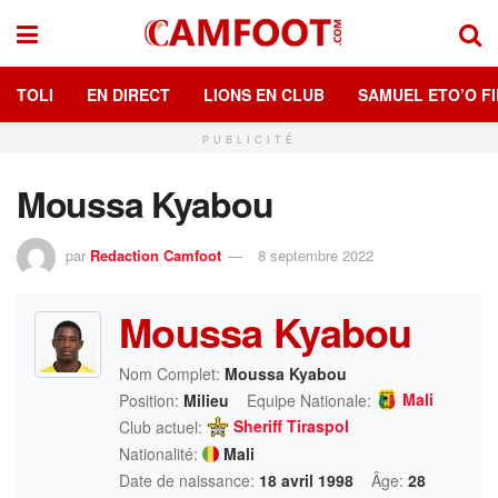
TOLI
EN DIRECT
LIONS EN CLUB
SAMUEL ETO’O FI
PUBLICITÉ
Moussa Kyabou
par
Redaction Camfoot
8 septembre 2022
Moussa Kyabou
Nom Complet:
Moussa Kyabou
Mali
Position:
Milieu
Equipe Nationale:
Sheriff Tiraspol
Club actuel:
Nationalité:
Mali
Date de naissance:
18 avril 1998
Âge:
28