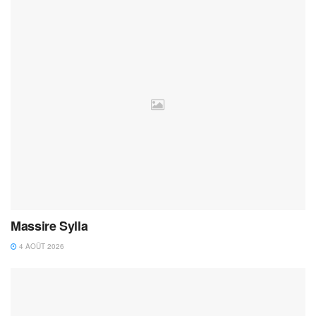
Massire Sylla
4 AOÛT 2026