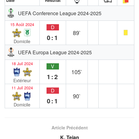
Date
Résultat
UEFA Conference League 2024-2025
15 Août 2024
D
89`
0:1
Domicile
UEFA Europa League 2024-2025
18 Juil 2024
V
105`
1:2
Extérieur
11 Juil 2024
D
90`
0:1
Domicile
Article Précédent
K. Tejan