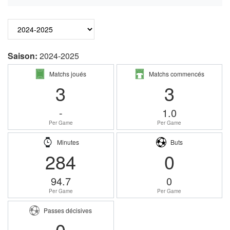
Saison:
2024-2025
Matchs joués
Matchs commencés
3
3
-
1.0
Per Game
Per Game
Minutes
Buts
284
0
94.7
0
Per Game
Per Game
Passes décisives
0