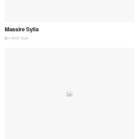
Massire Sylla
4 AOÛT 2026