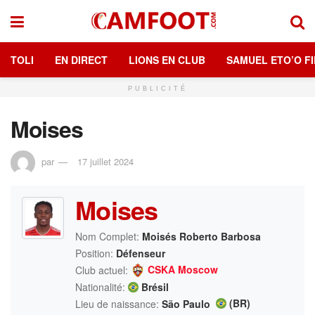
TOLI
EN DIRECT
LIONS EN CLUB
SAMUEL ETO’O FI
PUBLICITÉ
Moises
par
17 juillet 2024
Moises
Nom Complet:
Moisés Roberto Barbosa
Position:
Défenseur
CSKA Moscow
Club actuel:
Nationalité:
Brésil
(BR)
Lieu de naissance:
São Paulo