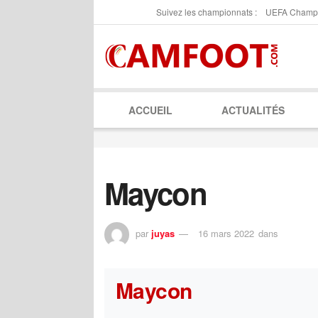
Suivez les championnats :
UEFA Champ
ACCUEIL
ACTUALITÉS
Maycon
par
juyas
16 mars 2022
dans
Maycon