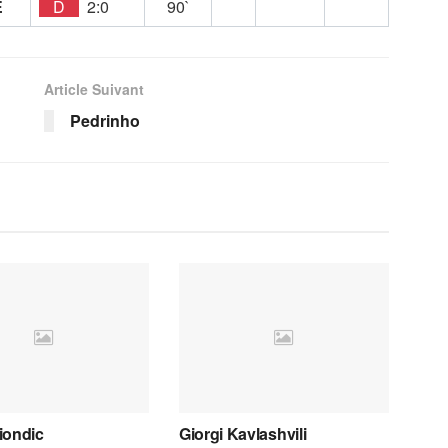
E
D
2:0
90`
Article Suivant
Pedrinho
iondic
Giorgi Kavlashvili