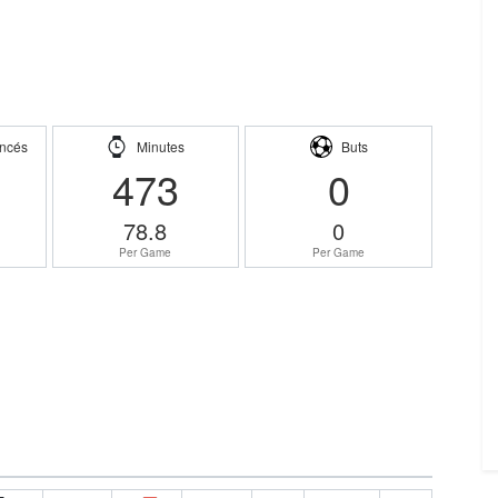
ncés
Minutes
Buts
473
0
78.8
0
Per Game
Per Game