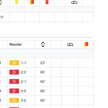
3′
Résultat
D
N
1:1
23`
E
D
2:0
90`
E
D
2:1
90`
D
D
0:5
90`
D
N
0:0
90`