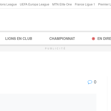
ions League
UEFA Europa League
MTN Elite One
France Ligue 1
Premier 
LIONS EN CLUB
CHAMPIONNAT
EN DIR
PUBLICITÉ
0