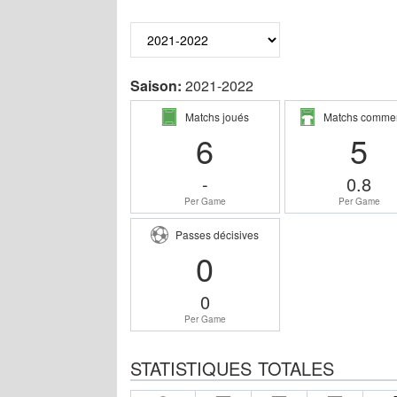
Saison:
2021-2022
Matchs joués
Matchs comme
6
5
-
0.8
Per Game
Per Game
Passes décisives
0
0
Per Game
STATISTIQUES TOTALES