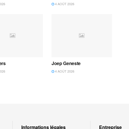
026
4 AOÛT 2026
ers
Joep Geneste
026
4 AOÛT 2026
Informations légales
Entreprise