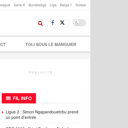
League
Serie A
Bundesliga
Liga
Belga 1
Suisse
ECT
TOLI SOUS LE MANGUIER
PUBLICITÉ
FIL INFO
Ligue 2 : Simon Ngapandouetnbu prend
un point d’entrée