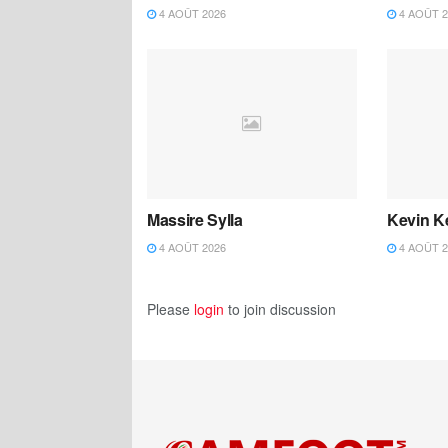
4 AOÛT 2026
4 AOÛT 2
Massire Sylla
Kevin K
4 AOÛT 2026
4 AOÛT 2
Please
login
to join discussion