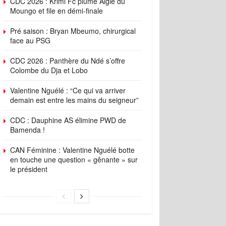
CDC 2026 : Krimi Fc plume Aigle du
Moungo et file en démi-finale
Pré saison : Bryan Mbeumo, chirurgical
face au PSG
CDC 2026 : Panthère du Ndé s’offre
Colombe du Dja et Lobo
Valentine Nguélé : “Ce qui va arriver
demain est entre les mains du seigneur”
CDC : Dauphine AS élimine PWD de
Bamenda !
CAN Féminine : Valentine Nguélé botte
en touche une question « gênante » sur
le président