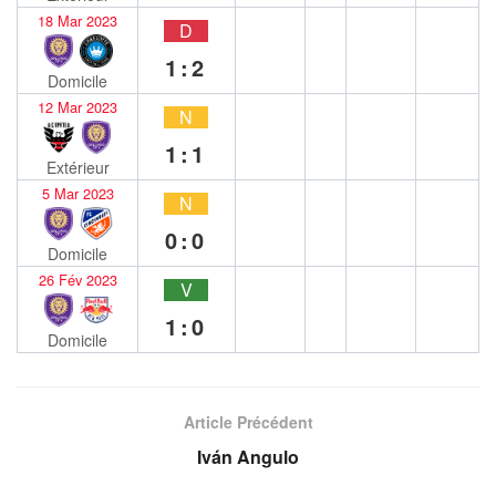
18 Mar 2023
D
1:2
Domicile
12 Mar 2023
N
1:1
Extérieur
5 Mar 2023
N
0:0
Domicile
26 Fév 2023
V
1:0
Domicile
Article Précédent
Iván Angulo