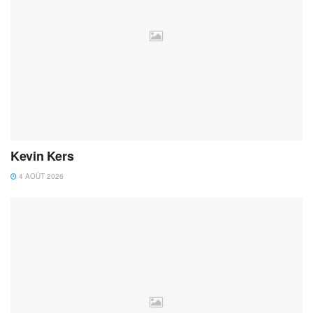
Kevin Kers
4 AOÛT 2026