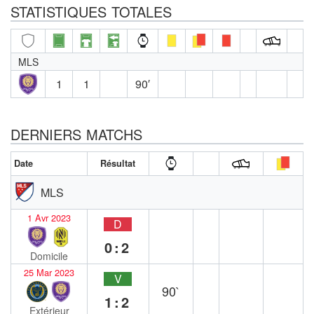
STATISTIQUES TOTALES
MLS
1
1
90′
DERNIERS MATCHS
Date
Résultat
MLS
1 Avr 2023
D
0:2
Domicile
25 Mar 2023
V
90`
1:2
Extérieur