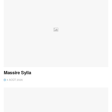
Massire Sylla
4 AOÛT 2026