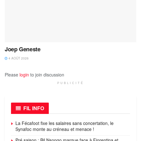
Joep Geneste
4 AOÛT 2026
Please
login
to join discussion
PUBLICITÉ
FIL INFO
La Fécafoot fixe les salaires sans concertation, le
Synafoc monte au créneau et menace !
Pré saison : Bil Nsongo marque face à Fiorentina et