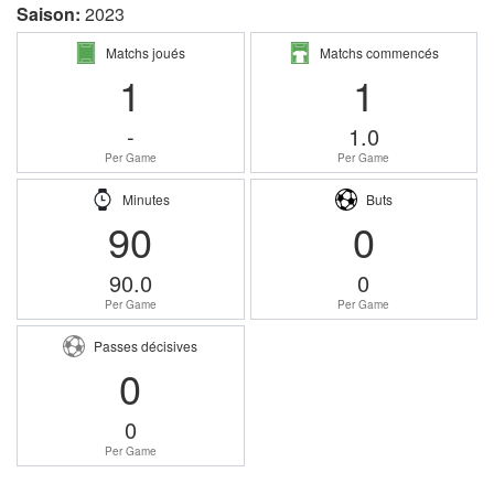
Saison:
2023
Matchs joués
Matchs commencés
1
1
-
1.0
Per Game
Per Game
Minutes
Buts
90
0
90.0
0
Per Game
Per Game
Passes décisives
0
0
Per Game