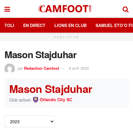
TOLI
EN DIRECT
LIONS EN CLUB
SAMUEL ETO’O FI
PUBLICITÉ
Mason Stajduhar
par
Redaction Camfoot
9 avril 2023
Mason Stajduhar
Orlando City SC
Club actuel: