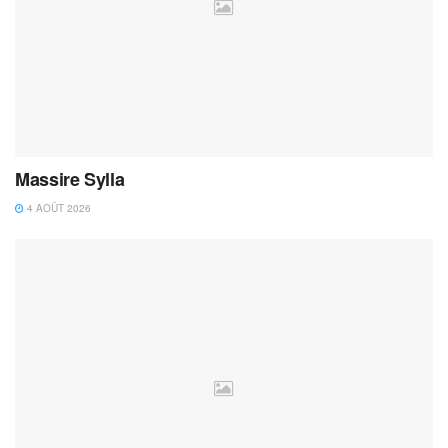
Massire Sylla
4 AOÛT 2026