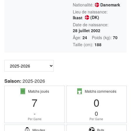
Nationalité:
Danemark
Lieu de naissance:
(DK)
Ikast
Date de naissance:
28 juillet 2002
Âge:
24
Poids (kg):
70
Taille (cm):
188
Saison:
2025-2026
Matchs joués
Matchs commencés
7
0
-
0
Per Game
Per Game
Minutes
Buts