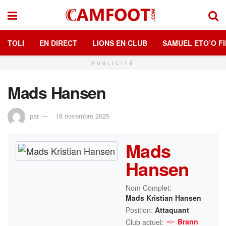
TOLI
EN DIRECT
LIONS EN CLUB
SAMUEL ETO’O FI
PUBLICITÉ
Mads Hansen
par
18 novembre 2025
Mads
Hansen
Nom Complet:
Mads Kristian Hansen
Position:
Attaquant
Brann
Club actuel: