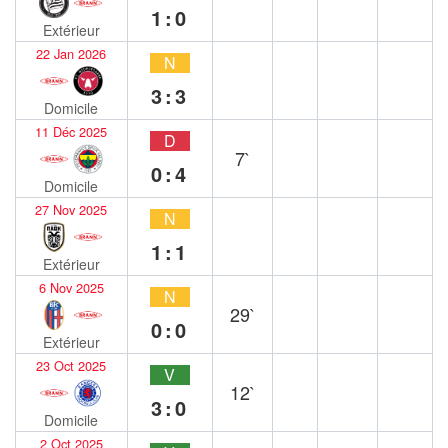
1:0
Extérieur
22 Jan 2026
N
3:3
Domicile
11 Déc 2025
D
7`
0:4
Domicile
27 Nov 2025
N
1:1
Extérieur
6 Nov 2025
N
29`
0:0
Extérieur
23 Oct 2025
V
12`
3:0
Domicile
2 Oct 2025