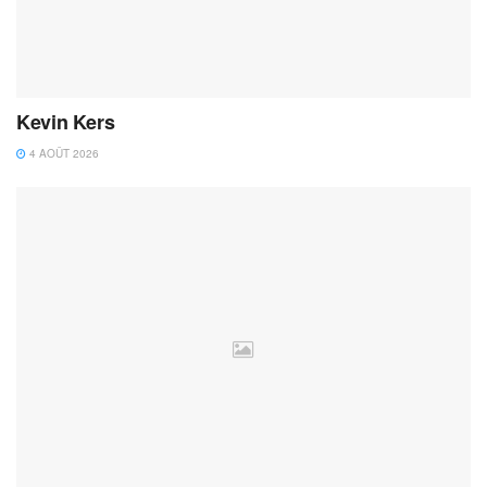
Kevin Kers
4 AOÛT 2026