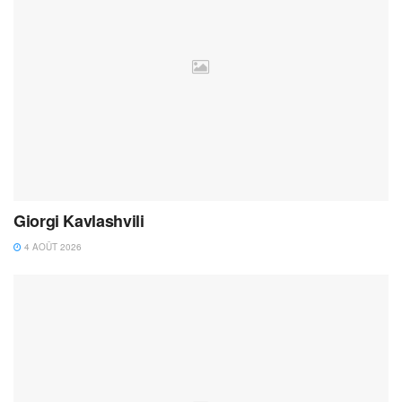
Giorgi Kavlashvili
4 AOÛT 2026