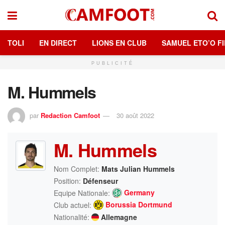
TOLI
EN DIRECT
LIONS EN CLUB
SAMUEL ETO’O FI
PUBLICITÉ
M. Hummels
par
Redaction Camfoot
30 août 2022
M. Hummels
Nom Complet:
Mats Julian Hummels
Position:
Défenseur
Germany
Equipe Nationale:
Borussia Dortmund
Club actuel:
Nationalité:
Allemagne