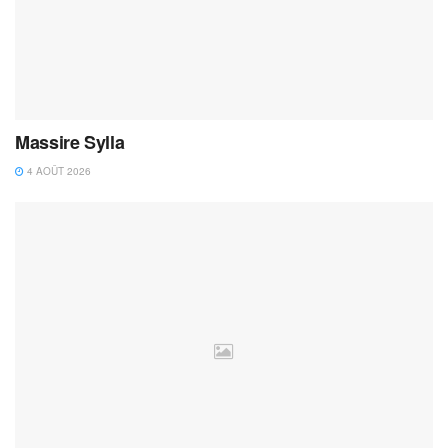
Massire Sylla
4 AOÛT 2026