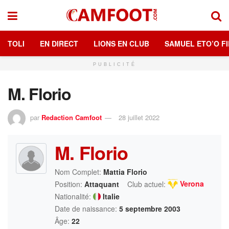
TOLI
EN DIRECT
LIONS EN CLUB
SAMUEL ETO’O FI
PUBLICITÉ
M. Florio
par
Redaction Camfoot
28 juillet 2022
M. Florio
Nom Complet:
Mattia Florio
Verona
Position:
Attaquant
Club actuel:
Nationalité:
Italie
Date de naissance:
5 septembre 2003
Âge:
22