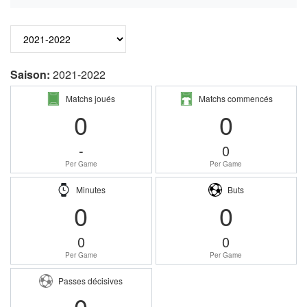
Saison:
2021-2022
Matchs joués
Matchs commencés
0
0
-
0
Per Game
Per Game
Minutes
Buts
0
0
0
0
Per Game
Per Game
Passes décisives
0