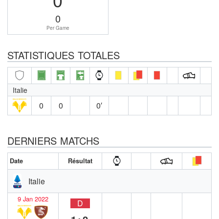
0
Per Game
STATISTIQUES TOTALES
Italie
0
0
0′
DERNIERS MATCHS
Date
Résultat
Italie
9 Jan 2022
D