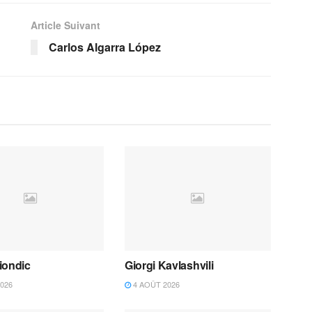
Article Suivant
Carlos Algarra López
iondic
Giorgi Kavlashvili
026
4 AOÛT 2026