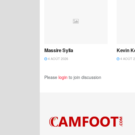
Massire Sylla
Kevin K
4 AOÛT 2026
4 AOÛT 2
Please
login
to join discussion