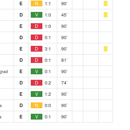
E
N
1:1
90`
D
V
1:0
45`
E
D
1:0
90`
D
D
0:1
90`
E
D
3:1
90`
D
D
0:1
81`
E
V
0:1
90`
grad
D
D
0:2
74`
E
V
1:2
90`
D
N
0:0
90`
a
E
V
0:1
90`
a