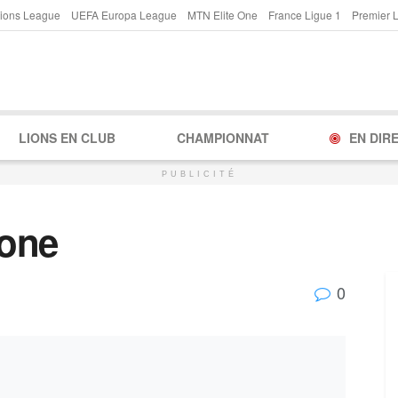
ions League
UEFA Europa League
MTN Elite One
France Ligue 1
Premier 
LIONS EN CLUB
CHAMPIONNAT
EN DIR
PUBLICITÉ
one
0