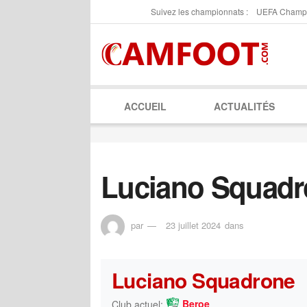
Suivez les championnats :
UEFA Champ
ACCUEIL
ACTUALITÉS
Luciano Squadr
par
23 juillet 2024
dans
Luciano Squadrone
Beroe
Club actuel: