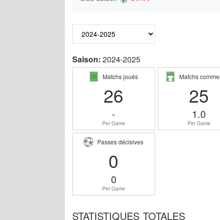
Saison:
2024-2025
Matchs joués
Matchs comme
26
25
-
1.0
Per Game
Per Game
Passes décisives
0
0
Per Game
STATISTIQUES TOTALES