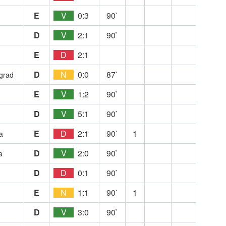
E
V
0:3
90`
D
V
2:1
90`
E
D
2:1
D
N
0:0
87`
grad
E
V
1:2
90`
D
V
5:1
90`
E
D
2:1
90`
1
a
D
V
2:0
90`
a
D
D
0:1
90`
E
N
1:1
90`
1
D
V
3:0
90`