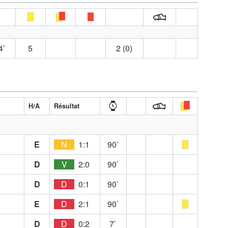
4′
5
2 (0)
H/A
Résultat
E
N
1:1
90`
D
V
2:0
90`
D
D
0:1
90`
E
D
2:1
90`
D
D
0:2
7`