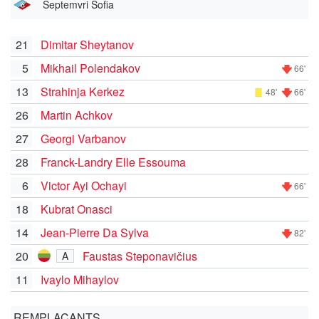
Septemvri Sofia
21
Dimitar Sheytanov
5
Mikhail Polendakov
66'
13
Strahinja Kerkez
48'
66'
26
Martin Achkov
27
Georgi Varbanov
28
Franck-Landry Elle Essouma
6
Victor Ayi Ochayi
66'
18
Kubrat Onasci
14
Jean-Pierre Da Sylva
82'
20
Faustas Steponavičius
A
11
Ivaylo Mihaylov
REMPLAÇANTS