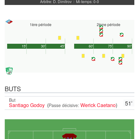
Arbitre: D. Dimitrov
Mi-temps: 0-0
|
1ère période
2ème période
15'
30'
45'
60'
75'
90'
BUTS
But
51'
Santiago Godoy
(
Werick Caetano
)
Passe décisive: