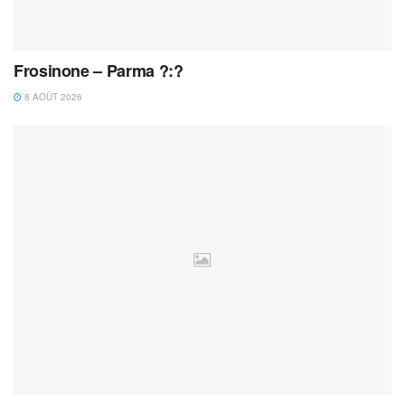
Frosinone – Parma ?:?
8 AOÛT 2026