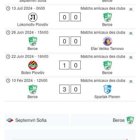
Septemvri Sofia
Beroe
13 Juil 2024
-
0h00
Matchs amicaux des clubs
0
0
Lokomotiv Plovdiv
Beroe
26 Juin 2024
-
15h00
Matchs amicaux des clubs
0
0
Beroe
Etar Veliko Tarnovo
22 Juin 2024
-
16h00
Matchs amicaux des clubs
1
0
Botev Plovdiv
Beroe
10 Fév 2024
-
12h00
Matchs amicaux des clubs
3
0
Beroe
Spartak Pleven
Septemvri Sofia
Beroe