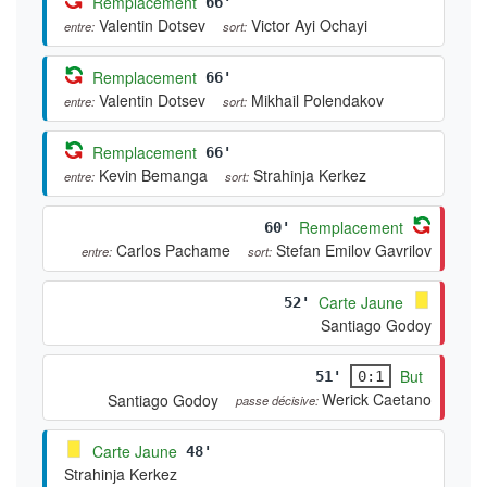
Remplacement
66'
Valentin Dotsev
Victor Ayi Ochayi
entre:
sort:
Remplacement
66'
Valentin Dotsev
Mikhail Polendakov
entre:
sort:
Remplacement
66'
Kevin Bemanga
Strahinja Kerkez
entre:
sort:
Remplacement
60'
Carlos Pachame
Stefan Emilov Gavrilov
entre:
sort:
Carte Jaune
52'
Santiago Godoy
But
51'
0:1
Werick Caetano
Santiago Godoy
passe décisive:
Carte Jaune
48'
Strahinja Kerkez