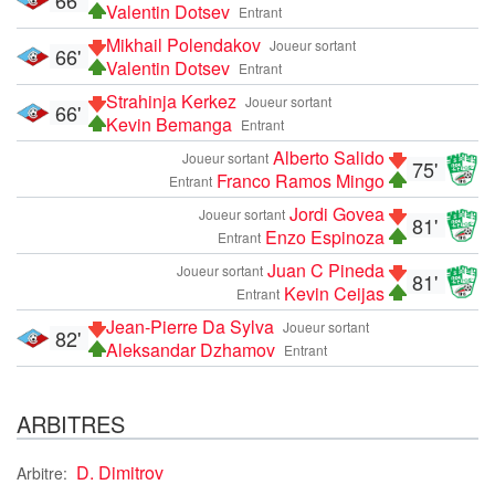
Valentin Dotsev
Entrant
Mikhail Polendakov
Joueur sortant
66'
Valentin Dotsev
Entrant
Strahinja Kerkez
Joueur sortant
66'
Kevin Bemanga
Entrant
Alberto Salido
Joueur sortant
75'
Franco Ramos Mingo
Entrant
Jordi Govea
Joueur sortant
81'
Enzo Espinoza
Entrant
Juan C Pineda
Joueur sortant
81'
Kevin Ceijas
Entrant
Jean-Pierre Da Sylva
Joueur sortant
82'
Aleksandar Dzhamov
Entrant
ARBITRES
D. Dimitrov
Arbitre: