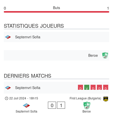
0
Buts
1
STATISTIQUES JOUEURS
Septemvri Sofia
Beroe
DERNIERS MATCHS
Septemvri Sofia
D
V
D
D
D
22 Juil 2024
-
18h15
First League (Bulgaria)
0
1
Septemvri Sofia
Beroe