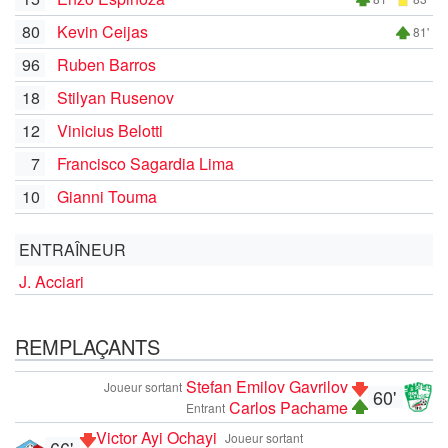
80
Kevin Ceijas
81'
96
Ruben Barros
18
Stilyan Rusenov
12
Vinicius Belotti
7
Francisco Sagardia Lima
10
Gianni Touma
ENTRAÎNEUR
J. Acciari
REMPLAÇANTS
Stefan Emilov Gavrilov
Joueur sortant
60'
Carlos Pachame
Entrant
Victor Ayi Ochayi
Joueur sortant
66'