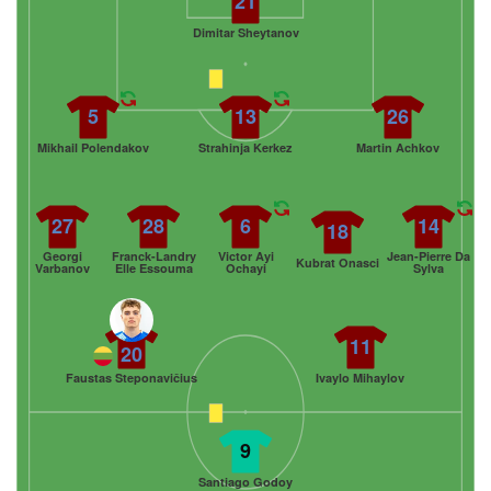
21
Dimitar Sheytanov
5
13
26
Mikhail Polendakov
Strahinja Kerkez
Martin Achkov
27
28
6
14
18
Georgi
Franck-Landry
Victor Ayi
Jean-Pierre Da
Kubrat Onasci
Varbanov
Elle Essouma
Ochayi
Sylva
11
20
Faustas Steponavičius
Ivaylo Mihaylov
9
Santiago Godoy