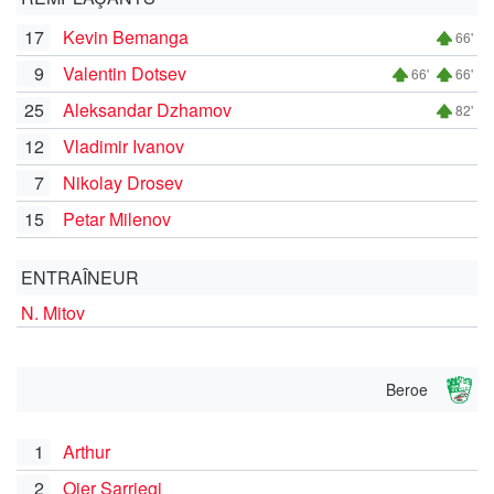
17
Kevin Bemanga
66'
9
Valentin Dotsev
66'
66'
25
Aleksandar Dzhamov
82'
12
Vladimir Ivanov
7
Nikolay Drosev
15
Petar Milenov
ENTRAÎNEUR
N. Mitov
Beroe
1
Arthur
2
Oier Sarriegi