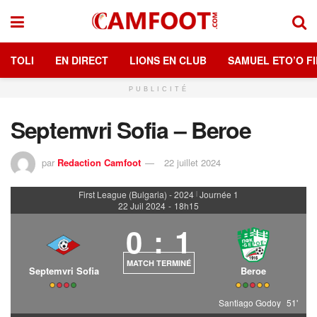
TOLI
EN DIRECT
LIONS EN CLUB
SAMUEL ETO’O FI
PUBLICITÉ
Septemvri Sofia – Beroe
par
Redaction Camfoot
22 juillet 2024
First League (Bulgaria) - 2024
Journée 1
|
22 Juil 2024
-
18h15
0
:
1
MATCH TERMINÉ
Septemvri Sofia
Beroe
Santiago Godoy
51'