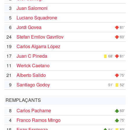
3
Juan Salomoni
5
Luciano Squadrone
6
Jordi Govea
81'
24
Stefan Emilov Gavrilov
60'
19
Carlos Algarra López
17
Juan C Pineda
68'
81'
11
Werick Caetano
21
Alberto Salido
75'
9
Santiago Godoy
51'
52'
REMPLAÇANTS
8
Carlos Pachame
60'
4
Franco Ramos Mingo
75'
15
Enzo Espinoza
81'
83'