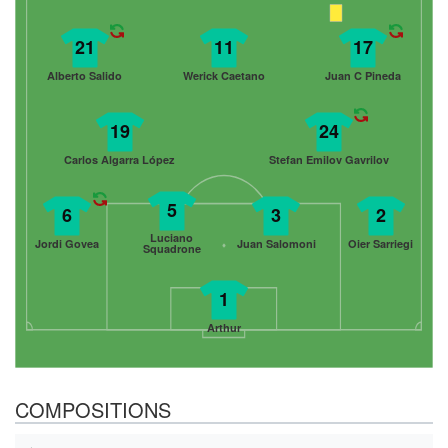
21
11
17
Alberto Salido
Werick Caetano
Juan C Pineda
19
24
Carlos Algarra López
Stefan Emilov Gavrilov
5
6
3
2
Luciano
Jordi Govea
Juan Salomoni
Oier Sarriegi
Squadrone
1
Arthur
COMPOSITIONS