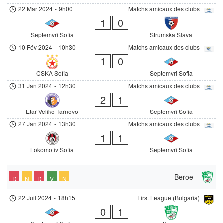
22 Mar 2024
-
9h00
Matchs amicaux des clubs
1
0
Septemvri Sofia
Strumska Slava
10 Fév 2024
-
10h30
Matchs amicaux des clubs
1
0
CSKA Sofia
Septemvri Sofia
31 Jan 2024
-
12h30
Matchs amicaux des clubs
2
1
Etar Veliko Tarnovo
Septemvri Sofia
27 Jan 2024
-
13h30
Matchs amicaux des clubs
1
1
Lokomotiv Sofia
Septemvri Sofia
Beroe
D
N
D
V
N
22 Juil 2024
-
18h15
First League (Bulgaria)
0
1