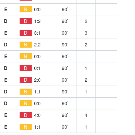
E
N
0:0
90`
D
D
1:2
90`
2
E
D
3:1
90`
3
D
N
2:2
90`
2
E
N
0:0
90`
D
D
0:1
90`
1
E
D
2:0
90`
2
D
N
1:1
90`
1
D
N
0:0
90`
E
D
4:0
90`
4
E
N
1:1
90`
1