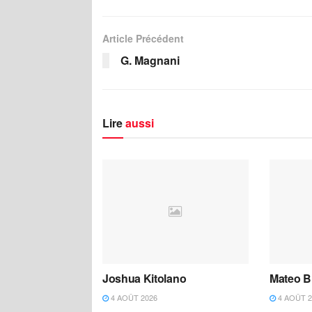
Article Précédent
G. Magnani
Lire
aussi
Joshua Kitolano
Mateo B
4 AOÛT 2026
4 AOÛT 2