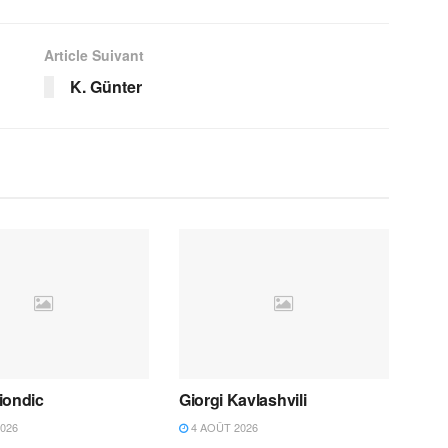
Article Suivant
K. Günter
iondic
Giorgi Kavlashvili
026
4 AOÛT 2026