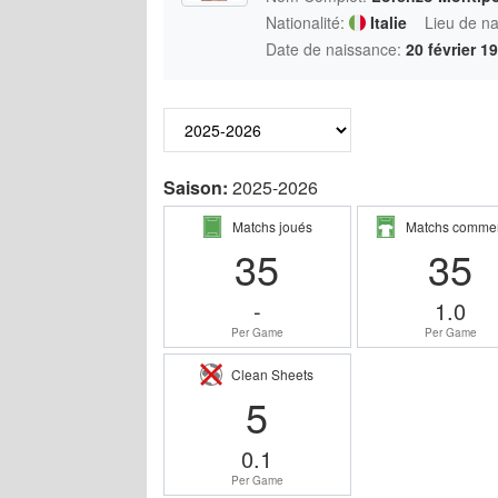
Nationalité:
Italie
Lieu de n
Date de naissance:
20 février 1
Saison:
2025-2026
Matchs joués
Matchs comme
35
35
-
1.0
Per Game
Per Game
Clean Sheets
5
0.1
Per Game