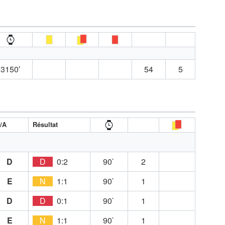
3150′
54
5
/A
Résultat
D
D
0:2
90`
2
E
N
1:1
90`
1
D
D
0:1
90`
1
E
N
1:1
90`
1