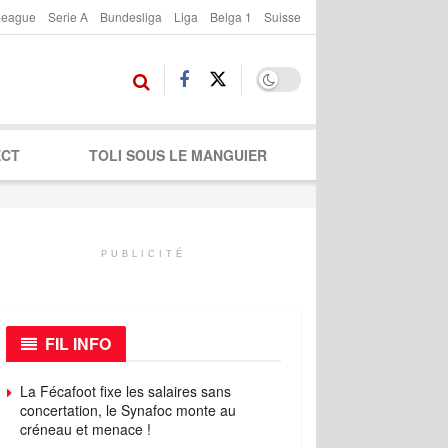
League
Serie A
Bundesliga
Liga
Belga 1
Suisse
ECT
TOLI SOUS LE MANGUIER
PUBLICITÉ
FIL INFO
La Fécafoot fixe les salaires sans
concertation, le Synafoc monte au
créneau et menace !