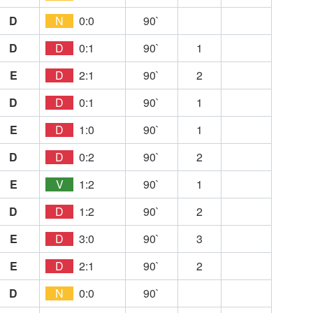
D
N
0:0
90`
D
D
0:1
90`
1
E
D
2:1
90`
2
D
D
0:1
90`
1
E
D
1:0
90`
1
D
D
0:2
90`
2
E
V
1:2
90`
1
D
D
1:2
90`
2
E
D
3:0
90`
3
E
D
2:1
90`
2
D
N
0:0
90`