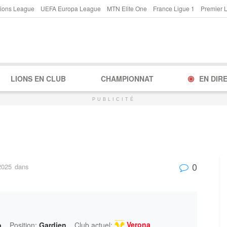
ions League
UEFA Europa League
MTN Elite One
France Ligue 1
Premier 
LIONS EN CLUB
CHAMPIONNAT
EN DIR
PUBLICITÉ
0
2025
dans
Verona
ò
Position:
Gardien
Club actuel: