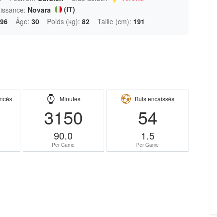
(IT)
aissance:
Novara
996
Âge:
30
Poids (kg):
82
Taille (cm):
191
ncés
Minutes
Buts encaissés
3150
54
90.0
1.5
Per Game
Per Game