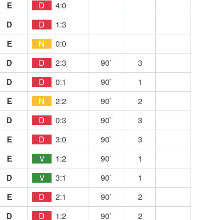
E
D
4:0
D
D
1:3
E
N
0:0
D
D
2:3
90`
3
D
D
0:1
90`
1
E
N
2:2
90`
2
D
D
0:3
90`
3
E
D
3:0
90`
3
E
V
1:2
90`
1
D
V
3:1
90`
1
E
D
2:1
90`
2
D
D
1:2
90`
2