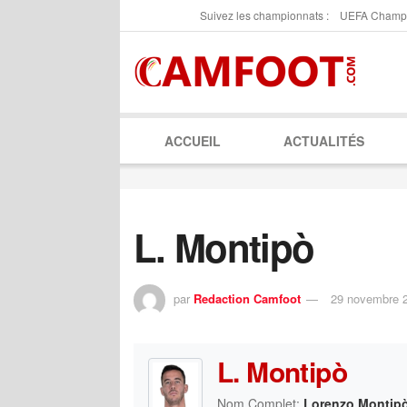
Suivez les championnats :
UEFA Champ
ACCUEIL
ACTUALITÉS
L. Montipò
par
Redaction Camfoot
29 novembre 
L. Montipò
Nom Complet:
Lorenzo Montip