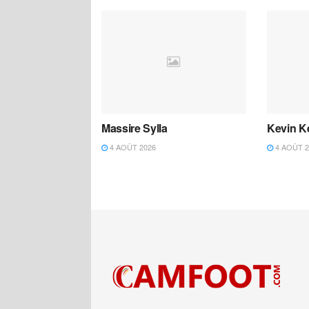
Massire Sylla
Kevin K
4 AOÛT 2026
4 AOÛT 2