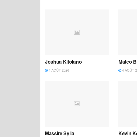
Joshua Kitolano
Mateo B
4 AOÛT 2026
4 AOÛT 2
Massire Sylla
Kevin K