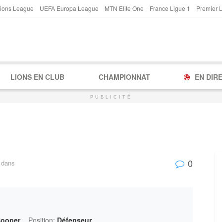
ions League
UEFA Europa League
MTN Elite One
France Ligue 1
Premier 
LIONS EN CLUB
CHAMPIONNAT
EN DIR
PUBLICITÉ
0
dans
Cooper
Position:
Défenseur