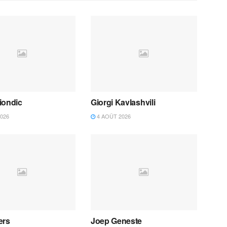
iondic
Giorgi Kavlashvili
026
4 AOÛT 2026
ers
Joep Geneste