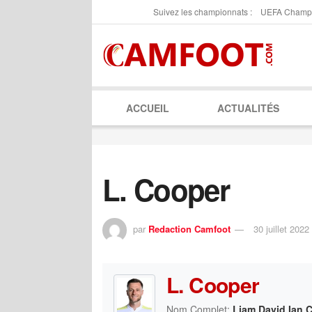
Suivez les championnats :
UEFA Champ
ACCUEIL
ACTUALITÉS
L. Cooper
par
Redaction Camfoot
30 juillet 2022
L. Cooper
Nom Complet:
Liam David Ian 