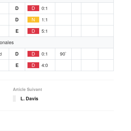
D
D
0:1
D
N
1:1
E
D
5:1
ionales
D
D
0:1
90`
d
E
D
4:0
Article Suivant
L. Davis