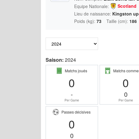
Scotland
Equipe Nationale:
Lieu de naissance:
Kingston up
Poids (kg):
73
Taille (cm):
186
Saison:
2024
Matchs joués
Matchs comme
0
0
-
0
Per Game
Per Game
Passes décisives
0
0