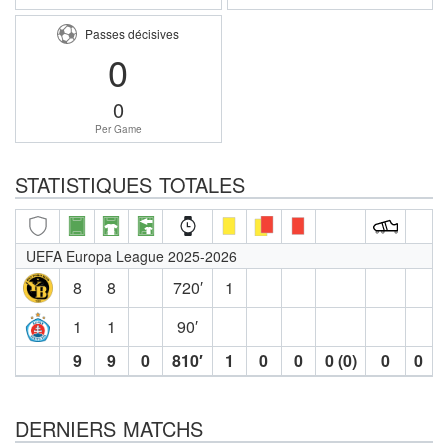
Passes décisives
0
0
Per Game
STATISTIQUES TOTALES
UEFA Europa League 2025-2026
8
8
720′
1
1
1
90′
9
9
0
810′
1
0
0
0 (0)
0
0
DERNIERS MATCHS