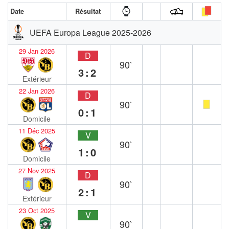
Date
Résultat
UEFA Europa League 2025-2026
29 Jan 2026
D
90`
3:2
Extérieur
22 Jan 2026
D
90`
0:1
Domicile
11 Déc 2025
V
90`
1:0
Domicile
27 Nov 2025
D
90`
2:1
Extérieur
23 Oct 2025
V
90`