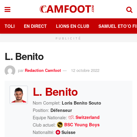
TOLI
EN DIRECT
LIONS EN CLUB
SAMUEL ETO’O FI
PUBLICITÉ
L. Benito
par
Redaction Camfoot
12 octobre 2022
L. Benito
Nom Complet:
Loris Benito Souto
Position:
Défenseur
Switzerland
Equipe Nationale:
BSC Young Boys
Club actuel:
Nationalité:
Suisse