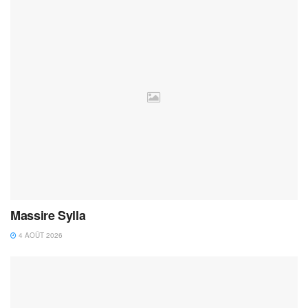
Massire Sylla
4 AOÛT 2026