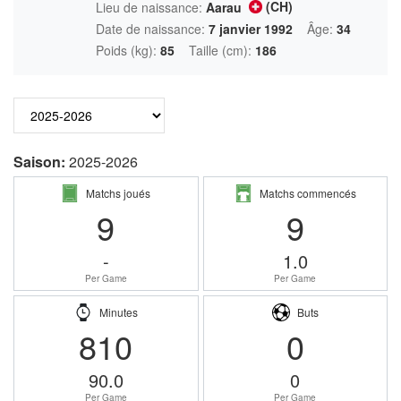
(CH)
Lieu de naissance:
Aarau
Date de naissance:
7 janvier 1992
Âge:
34
Poids (kg):
85
Taille (cm):
186
Saison:
2025-2026
Matchs joués
Matchs commencés
9
9
-
1.0
Per Game
Per Game
Minutes
Buts
810
0
90.0
0
Per Game
Per Game