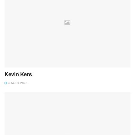
Kevin Kers
4 AOÛT 2026