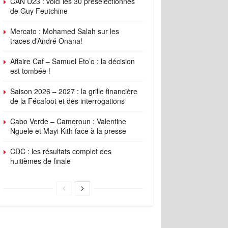
CAN U23 : voici les 30 présélectionnés
de Guy Feutchine
Mercato : Mohamed Salah sur les
traces d’André Onana!
Affaire Caf – Samuel Eto’o : la décision
est tombée !
Saison 2026 – 2027 : la grille financière
de la Fécafoot et des interrogations
Cabo Verde – Cameroun : Valentine
Nguele et Mayi Kith face à la presse
CDC : les résultats complet des
huitièmes de finale