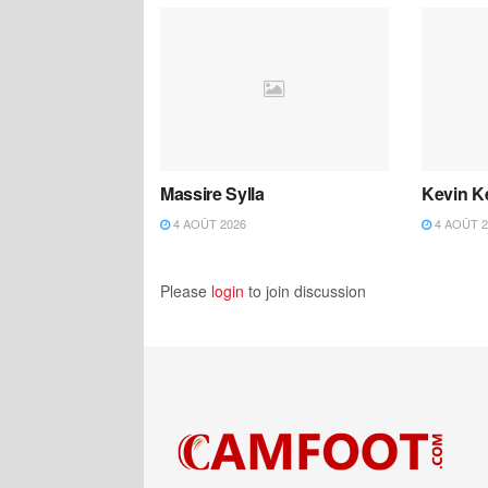
Massire Sylla
Kevin K
4 AOÛT 2026
4 AOÛT 2
Please
login
to join discussion