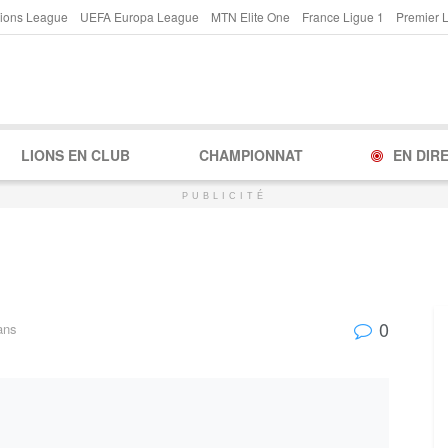
ions League
UEFA Europa League
MTN Elite One
France Ligue 1
Premier 
LIONS EN CLUB
CHAMPIONNAT
EN DIR
PUBLICITÉ
0
ans