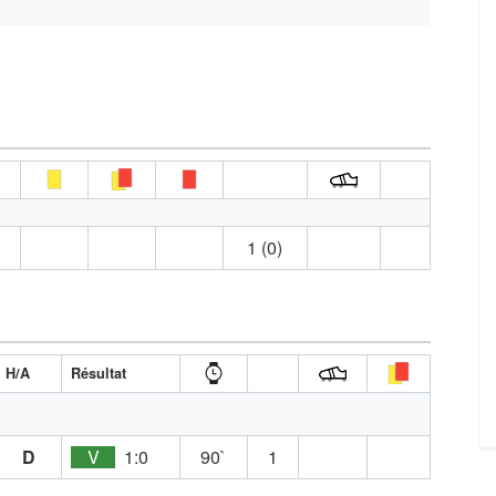
1 (0)
H/A
Résultat
D
V
1:0
90`
1