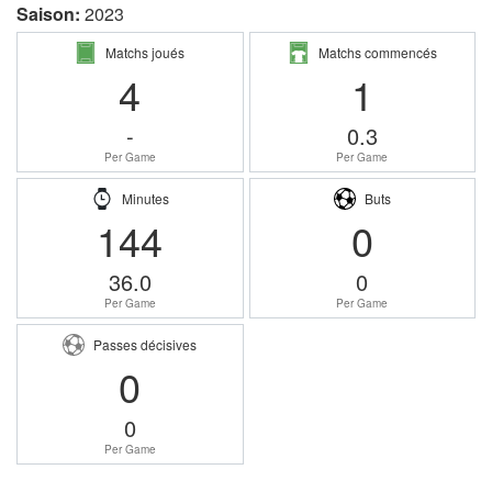
Saison:
2023
Matchs joués
Matchs commencés
4
1
-
0.3
Per Game
Per Game
Minutes
Buts
144
0
36.0
0
Per Game
Per Game
Passes décisives
0
0
Per Game