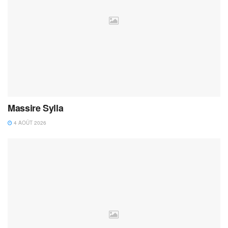
Massire Sylla
4 AOÛT 2026