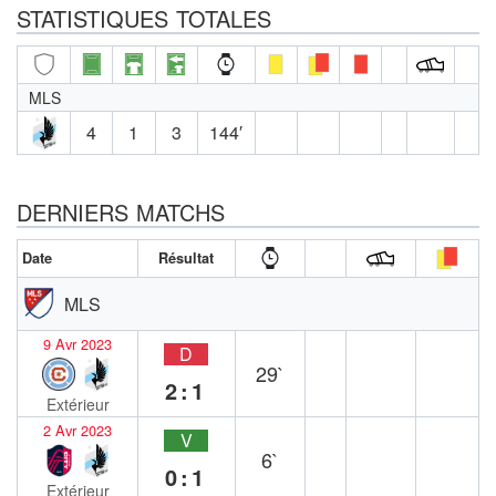
STATISTIQUES TOTALES
MLS
4
1
3
144′
DERNIERS MATCHS
Date
Résultat
MLS
9 Avr 2023
D
29`
2:1
Extérieur
2 Avr 2023
V
6`
0:1
Extérieur