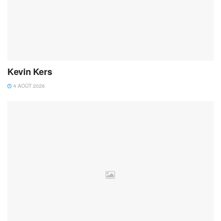
Kevin Kers
4 AOÛT 2026