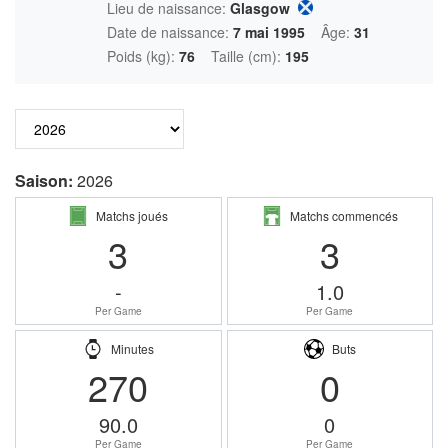
Lieu de naissance:
Glasgow
Date de naissance:
7 mai 1995
Âge:
31
Poids (kg):
76
Taille (cm):
195
Saison:
2026
Matchs joués
Matchs commencés
3
3
-
1.0
Per Game
Per Game
Minutes
Buts
270
0
90.0
0
Per Game
Per Game