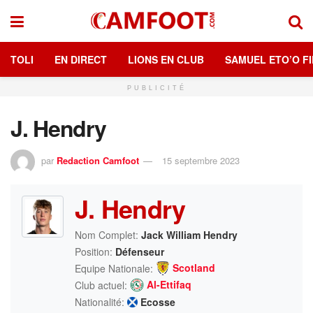
TOLI
EN DIRECT
LIONS EN CLUB
SAMUEL ETO’O FI
PUBLICITÉ
J. Hendry
par
Redaction Camfoot
15 septembre 2023
J. Hendry
Nom Complet:
Jack William Hendry
Position:
Défenseur
Scotland
Equipe Nationale:
Al-Ettifaq
Club actuel:
Nationalité:
Ecosse