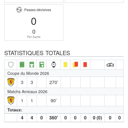
Passes décisives
0
0
Per Game
STATISTIQUES TOTALES
Coupe du Monde 2026
3
3
270′
Matchs Amicaux 2026
1
1
90′
Totaux:
4
4
0
360′
0
0
0
0 (0)
0
0