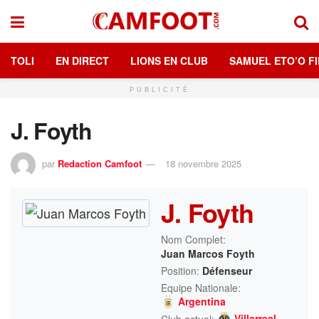
TOLI
EN DIRECT
LIONS EN CLUB
SAMUEL ETO’O FI
PUBLICITÉ
J. Foyth
par
Redaction Camfoot
18 novembre 2025
J. Foyth
Nom Complet:
Juan Marcos Foyth
Position:
Défenseur
Equipe Nationale:
Argentina
Villarreal
Club actuel: