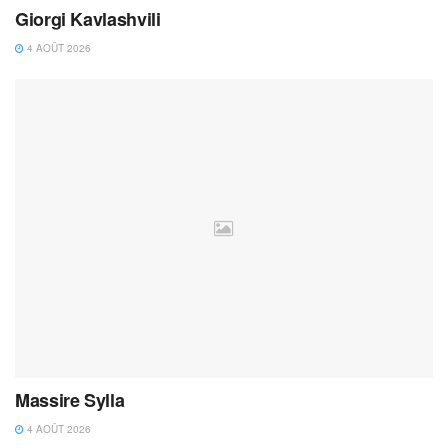
Giorgi Kavlashvili
4 AOÛT 2026
Massire Sylla
4 AOÛT 2026