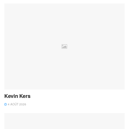
Kevin Kers
4 AOÛT 2026