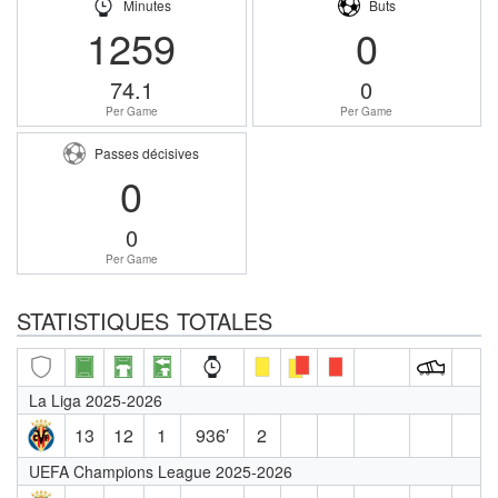
Minutes
Buts
1259
0
74.1
0
Per Game
Per Game
Passes décisives
0
0
Per Game
STATISTIQUES TOTALES
La Liga 2025-2026
13
12
1
936′
2
UEFA Champions League 2025-2026