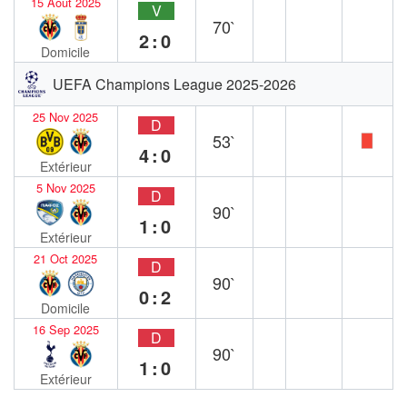
15 Août 2025
V
70`
2:0
Domicile
UEFA Champions League 2025-2026
25 Nov 2025
D
53`
4:0
Extérieur
5 Nov 2025
D
90`
1:0
Extérieur
21 Oct 2025
D
90`
0:2
Domicile
16 Sep 2025
D
90`
1:0
Extérieur