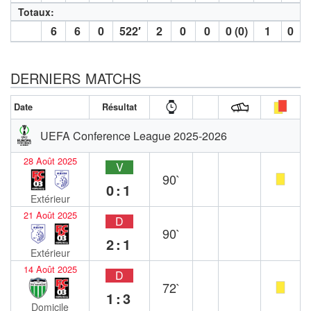
Totaux:
6
6
0
522′
2
0
0
0 (0)
1
0
DERNIERS MATCHS
Date
Résultat
UEFA Conference League 2025-2026
28 Août 2025
V
90`
0:1
Extérieur
21 Août 2025
D
90`
2:1
Extérieur
14 Août 2025
D
72`
1:3
Domicile