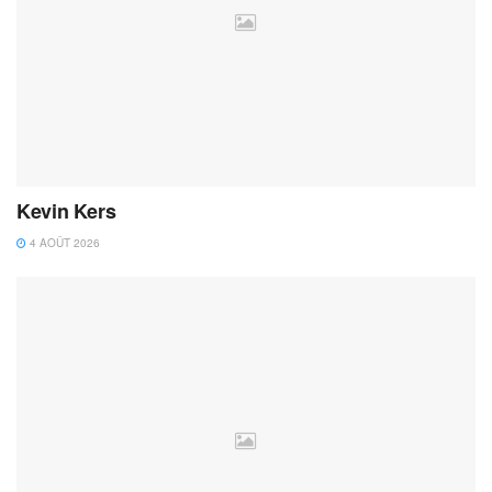
Kevin Kers
4 AOÛT 2026