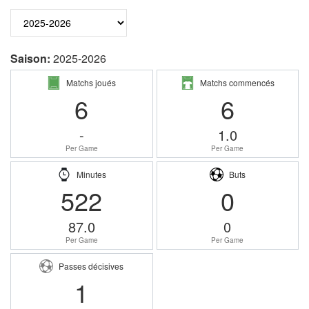
Saison:
2025-2026
Matchs joués
Matchs commencés
6
6
-
1.0
Per Game
Per Game
Minutes
Buts
522
0
87.0
0
Per Game
Per Game
Passes décisives
1