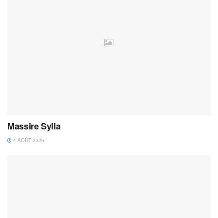
Massire Sylla
4 AOÛT 2026