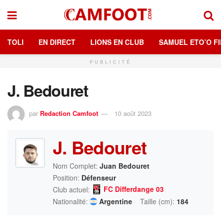
TOLI
EN DIRECT
LIONS EN CLUB
SAMUEL ETO’O FI
PUBLICITÉ
J. Bedouret
par
Redaction Camfoot
10 août 2023
J. Bedouret
Nom Complet:
Juan Bedouret
Position:
Défenseur
FC Differdange 03
Club actuel:
Nationalité:
Argentine
Taille (cm):
184