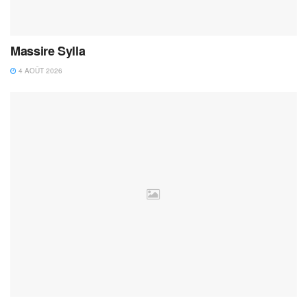
Massire Sylla
4 AOÛT 2026