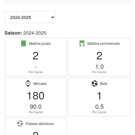
Saison:
2024-2025
Matchs joués
Matchs commencés
2
2
-
1.0
Per Game
Per Game
Minutes
Buts
180
1
90.0
0.5
Per Game
Per Game
Passes décisives
2