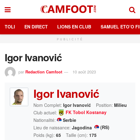
TOLI
EN DIRECT
LIONS EN CLUB
SAMUEL ETO’O FI
PUBLICITÉ
Igor Ivanović
par
Redaction Camfoot
10 août 2023
Igor Ivanović
Nom Complet:
Igor Ivanović
Position:
Milieu
FK Tobol Kostanay
Club actuel:
Nationalité:
Serbie
(RS)
Lieu de naissance:
Jagodina
Poids (kg):
65
Taille (cm):
175