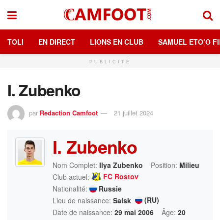
TOLI
EN DIRECT
LIONS EN CLUB
SAMUEL ETO’O FI
PUBLICITÉ
I. Zubenko
par
Redaction Camfoot
21 juillet 2024
I. Zubenko
Nom Complet:
Ilya Zubenko
Position:
Milieu
FC Rostov
Club actuel:
Nationalité:
Russie
(RU)
Lieu de naissance:
Salsk
Date de naissance:
29 mai 2006
Âge:
20