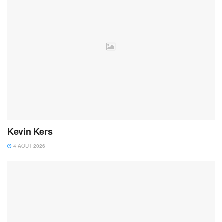
Kevin Kers
4 AOÛT 2026