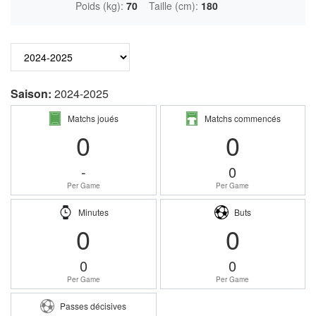
Poids (kg):
70
Taille (cm):
180
Saison:
2024-2025
Matchs joués
Matchs commencés
0
0
-
0
Per Game
Per Game
Minutes
Buts
0
0
0
0
Per Game
Per Game
Passes décisives