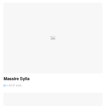
Massire Sylla
4 AOÛT 2026