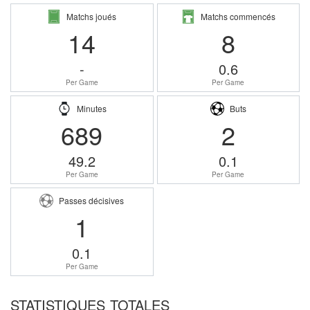
Matchs joués
Matchs commencés
14
8
-
0.6
Per Game
Per Game
Minutes
Buts
689
2
49.2
0.1
Per Game
Per Game
Passes décisives
1
0.1
Per Game
STATISTIQUES TOTALES