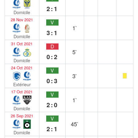
2:1
Domicile
28 Nov 2021
V
1`
3:1
Domicile
31 Oct 2021
D
5`
0:2
Domicile
24 Oct 2021
V
3`
0:3
Extérieur
17 Oct 2021
V
1`
2:0
Domicile
26 Sep 2021
V
45`
2:1
Domicile