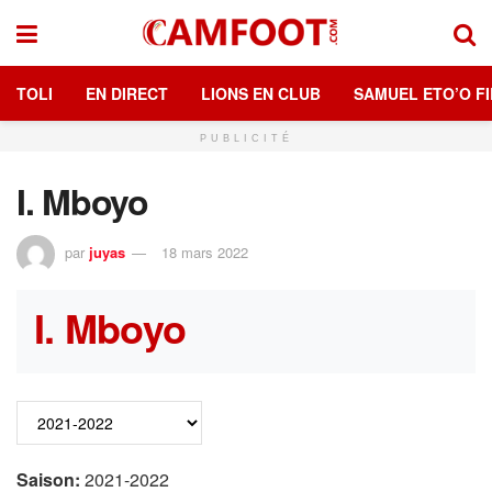
TOLI
EN DIRECT
LIONS EN CLUB
SAMUEL ETO’O FI
PUBLICITÉ
I. Mboyo
par
juyas
18 mars 2022
I. Mboyo
Saison:
2021-2022