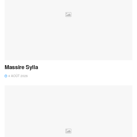
Massire Sylla
4 AOÛT 2026