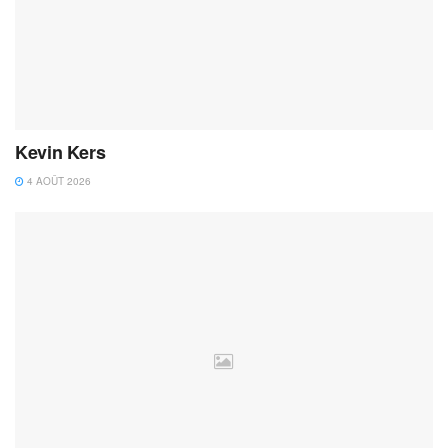
Kevin Kers
4 AOÛT 2026