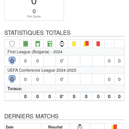
0
Per Game
STATISTIQUES TOTALES
First League (Bulgaria) - 2024
0
0
0′
0
0
UEFA Conference League 2024-2025
0
0
0′
0
0
Totaux:
0
0
0
0′
0
0
0
0
0
DERNIERS MATCHS
Date
Résultat