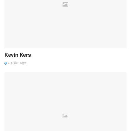
Kevin Kers
4 AOÛT 2026