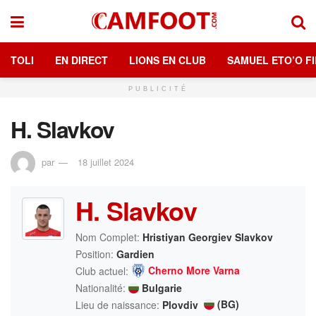
TOLI
EN DIRECT
LIONS EN CLUB
SAMUEL ETO’O FI
PUBLICITÉ
H. Slavkov
par
18 juillet 2024
H. Slavkov
Nom Complet:
Hristiyan Georgiev Slavkov
Position:
Gardien
Cherno More Varna
Club actuel:
Nationalité:
Bulgarie
(BG)
Lieu de naissance:
Plovdiv