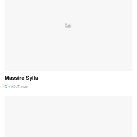
Massire Sylla
4 AOÛT 2026