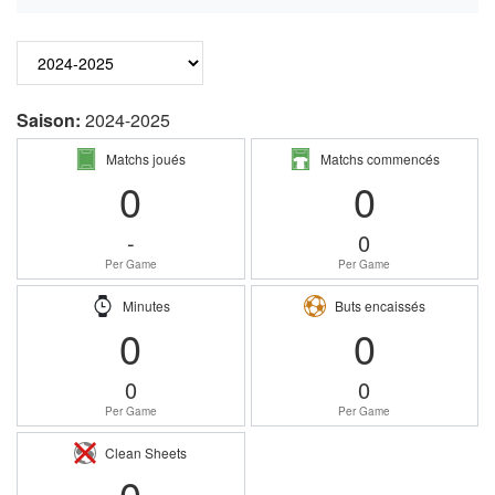
Saison:
2024-2025
Matchs joués
Matchs commencés
0
0
-
0
Per Game
Per Game
Minutes
Buts encaissés
0
0
0
0
Per Game
Per Game
Clean Sheets
0