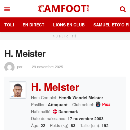
TOLI
EN DIRECT
LIONS EN CLUB
SAMUEL ETO’O FI
PUBLICITÉ
H. Meister
par
29 novembre 2025
H. Meister
Nom Complet:
Henrik Wendel Meister
Pisa
Position:
Attaquant
Club actuel:
Nationalité:
Danemark
Date de naissance:
17 novembre 2003
Âge:
22
Poids (kg):
83
Taille (cm):
192