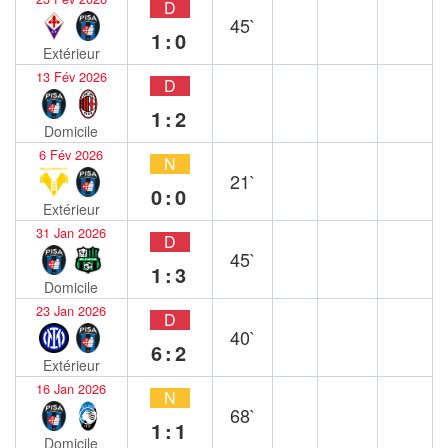
D
45`
1:0
Extérieur
13 Fév 2026
D
1:2
Domicile
6 Fév 2026
N
21`
0:0
Extérieur
31 Jan 2026
D
45`
1:3
Domicile
23 Jan 2026
D
40`
6:2
Extérieur
16 Jan 2026
N
68`
1:1
Domicile