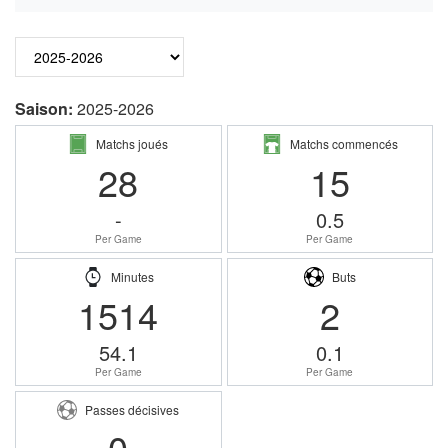
Saison:
2025-2026
Matchs joués
Matchs commencés
28
15
-
0.5
Per Game
Per Game
Minutes
Buts
1514
2
54.1
0.1
Per Game
Per Game
Passes décisives
0