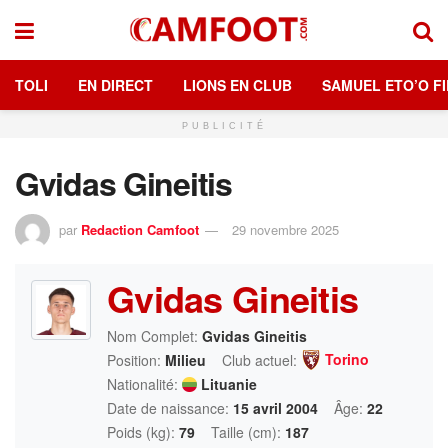
TOLI
EN DIRECT
LIONS EN CLUB
SAMUEL ETO’O FI
PUBLICITÉ
Gvidas Gineitis
par
Redaction Camfoot
29 novembre 2025
Gvidas Gineitis
Nom Complet:
Gvidas Gineitis
Torino
Position:
Milieu
Club actuel:
Nationalité:
Lituanie
Date de naissance:
15 avril 2004
Âge:
22
Poids (kg):
79
Taille (cm):
187