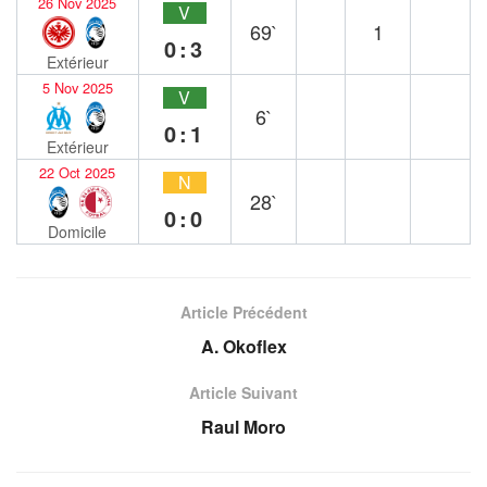
26 Nov 2025
V
69`
1
0:3
Extérieur
5 Nov 2025
V
6`
0:1
Extérieur
22 Oct 2025
N
28`
0:0
Domicile
Article Précédent
A. Okoflex
Article Suivant
Raul Moro