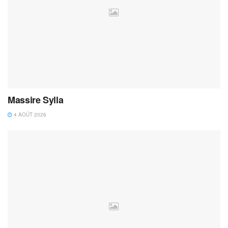
Massire Sylla
4 AOÛT 2026