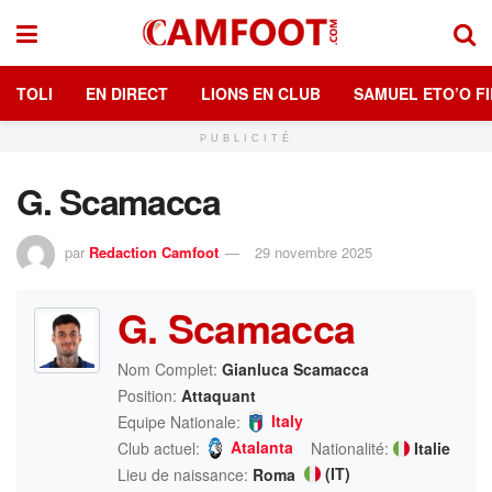
TOLI
EN DIRECT
LIONS EN CLUB
SAMUEL ETO’O FI
PUBLICITÉ
G. Scamacca
par
Redaction Camfoot
29 novembre 2025
G. Scamacca
Nom Complet:
Gianluca Scamacca
Position:
Attaquant
Italy
Equipe Nationale:
Atalanta
Club actuel:
Nationalité:
Italie
(IT)
Lieu de naissance:
Roma