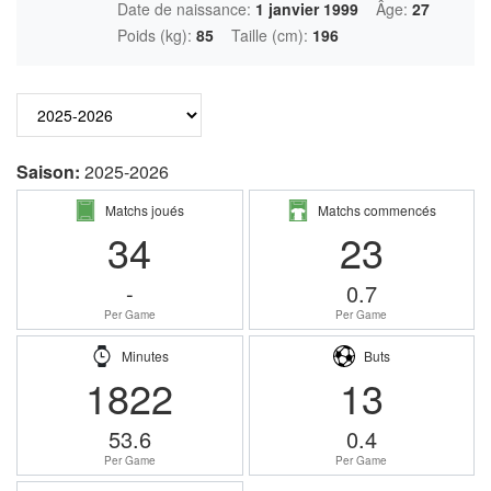
Date de naissance:
1 janvier 1999
Âge:
27
Poids (kg):
85
Taille (cm):
196
Saison:
2025-2026
Matchs joués
Matchs commencés
34
23
-
0.7
Per Game
Per Game
Minutes
Buts
1822
13
53.6
0.4
Per Game
Per Game