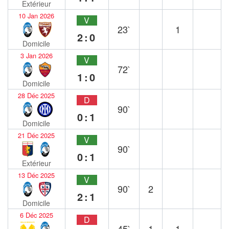
Extérieur
10 Jan 2026
V
23`
1
2:0
Domicile
3 Jan 2026
V
72`
1:0
Domicile
28 Déc 2025
D
90`
0:1
Domicile
21 Déc 2025
V
90`
0:1
Extérieur
13 Déc 2025
V
90`
2
2:1
Domicile
6 Déc 2025
D
45`
1
1