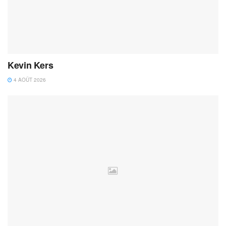
Kevin Kers
4 AOÛT 2026