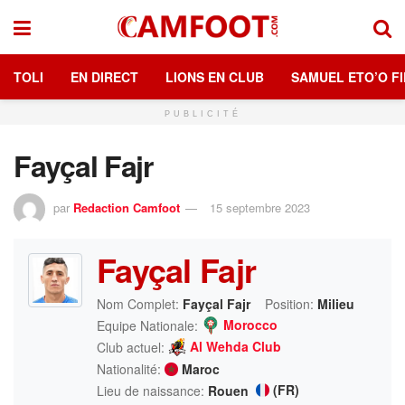
TOLI
EN DIRECT
LIONS EN CLUB
SAMUEL ETO’O FI
PUBLICITÉ
Fayçal Fajr
par
Redaction Camfoot
15 septembre 2023
Fayçal Fajr
Nom Complet:
Fayçal Fajr
Position:
Milieu
Morocco
Equipe Nationale:
Al Wehda Club
Club actuel:
Nationalité:
Maroc
(FR)
Lieu de naissance:
Rouen