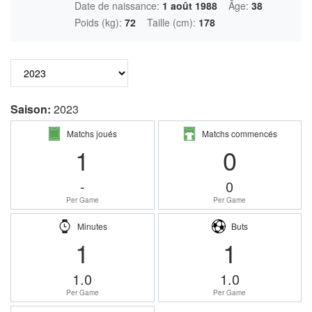
Date de naissance:
1 août 1988
Âge:
38
Poids (kg):
72
Taille (cm):
178
Saison:
2023
Matchs joués
Matchs commencés
1
0
-
0
Per Game
Per Game
Minutes
Buts
1
1
1.0
1.0
Per Game
Per Game