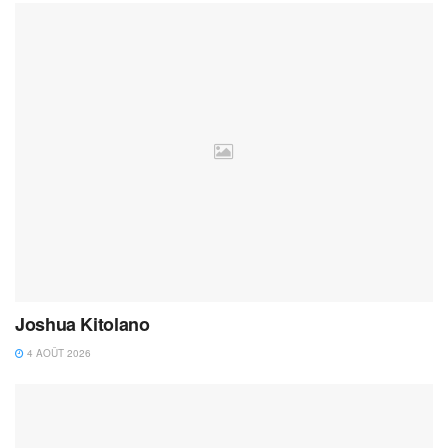
Joshua Kitolano
4 AOÛT 2026