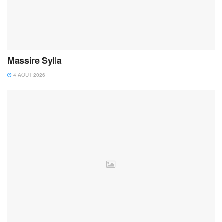
Massire Sylla
4 AOÛT 2026