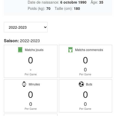
Date de naissance:
6 octobre 1990
Âge:
35
Poids (kg):
70
Taille (cm):
180
Saison:
2022-2023
Matchs joués
Matchs commencés
0
0
-
0
Per Game
Per Game
Minutes
Buts
0
0
0
0
Per Game
Per Game