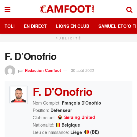
TOLI
EN DIRECT
LIONS EN CLUB
SAMUEL ETO’O FI
PUBLICITÉ
F. D’Onofrio
par
Redaction Camfoot
30 août 2022
F. D'Onofrio
Nom Complet:
François D'Onofrio
Position:
Défenseur
Seraing United
Club actuel:
Nationalité:
Belgique
(BE)
Lieu de naissance:
Liège