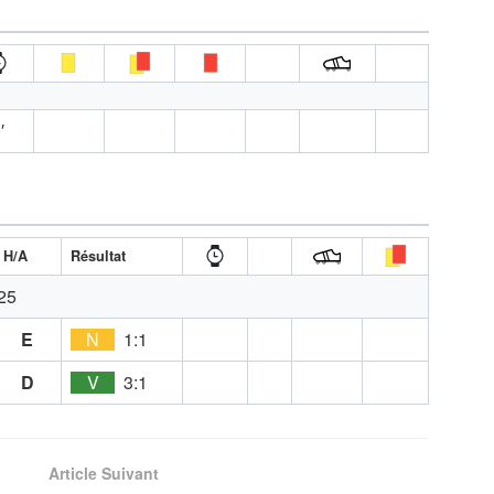
′
H/A
Résultat
25
E
N
1:1
D
V
3:1
Article Suivant