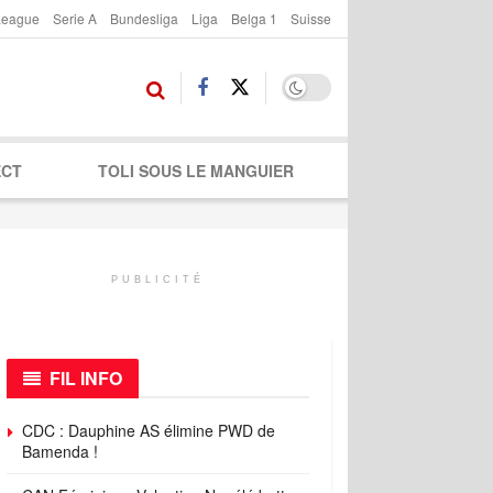
League
Serie A
Bundesliga
Liga
Belga 1
Suisse
ECT
TOLI SOUS LE MANGUIER
PUBLICITÉ
FIL INFO
CDC : Dauphine AS élimine PWD de
Bamenda !