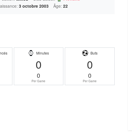
aissance:
3 octobre 2003
Âge:
22
ncés
Minutes
Buts
0
0
0
0
Per Game
Per Game