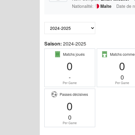
Nationalité:
Malte
Date de n
Saison:
2024-2025
Matchs joués
Matchs comme
0
0
-
0
Per Game
Per Game
Passes décisives
0
0
Per Game