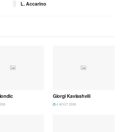
L. Accarino
iondic
Giorgi Kavlashvili
026
4 AOÛT 2026