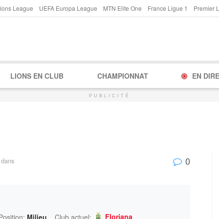
ions League
UEFA Europa League
MTN Elite One
France Ligue 1
Premier 
LIONS EN CLUB
CHAMPIONNAT
EN DIR
PUBLICITÉ
0
dans
Floriana
Position:
Milieu
Club actuel: