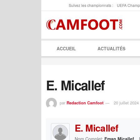
Suivez les championnats :
UEFA Champ
ACCUEIL
ACTUALITÉS
E. Micallef
par
Redaction Camfoot
20 juillet 2024
E. Micallef
Nom Complet:
Eman Micallef