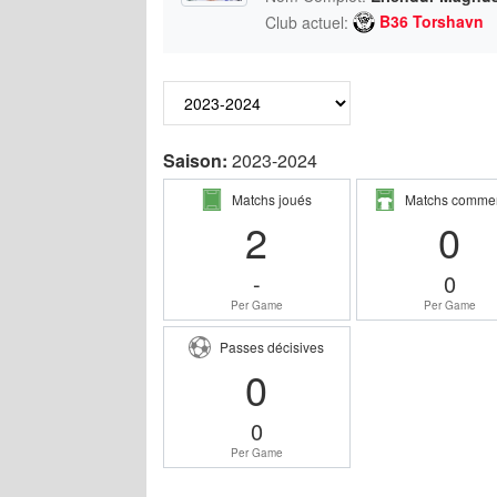
B36 Torshavn
Club actuel:
Saison:
2023-2024
Matchs joués
Matchs comme
2
0
-
0
Per Game
Per Game
Passes décisives
0
0
Per Game