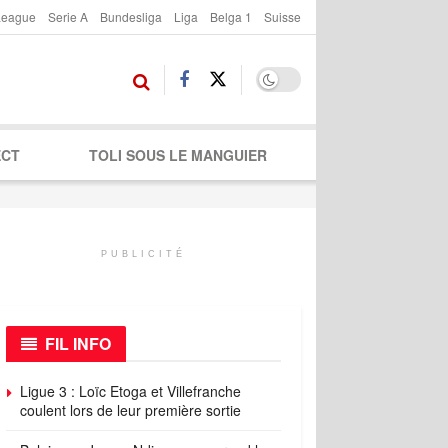
League
Serie A
Bundesliga
Liga
Belga 1
Suisse
ECT
TOLI SOUS LE MANGUIER
PUBLICITÉ
FIL INFO
Ligue 3 : Loïc Etoga et Villefranche
coulent lors de leur première sortie