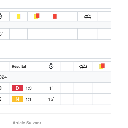
6′
Résultat
024
D
D
1:3
1`
E
N
1:1
15`
Article Suivant