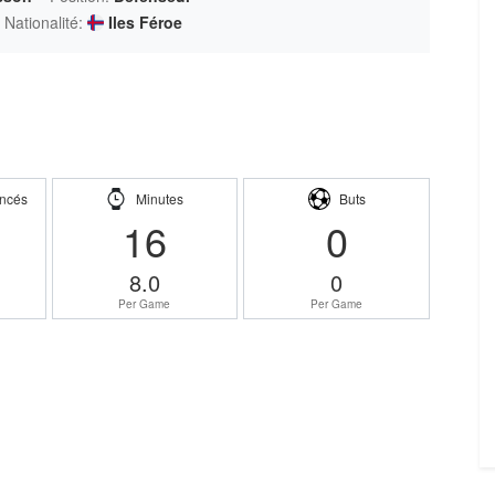
Nationalité:
Iles Féroe
ncés
Minutes
Buts
16
0
8.0
0
Per Game
Per Game