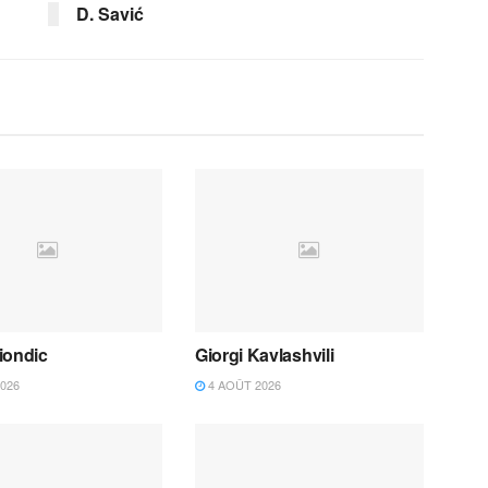
D. Savić
iondic
Giorgi Kavlashvili
026
4 AOÛT 2026