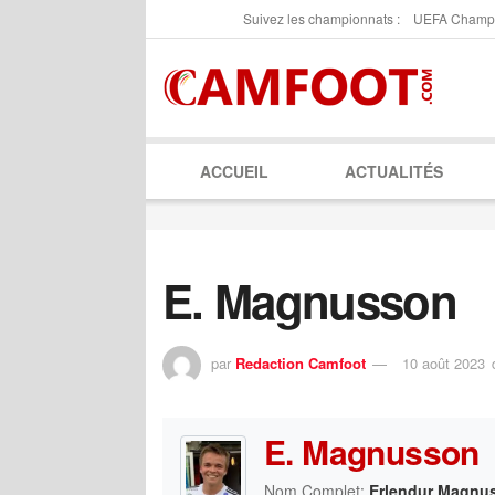
Suivez les championnats :
UEFA Champ
ACCUEIL
ACTUALITÉS
E. Magnusson
par
Redaction Camfoot
10 août 2023
E. Magnusson
Nom Complet:
Erlendur Magnu