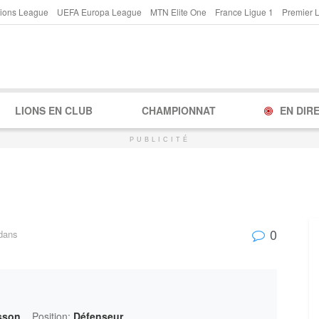
ions League
UEFA Europa League
MTN Elite One
France Ligue 1
Premier 
LIONS EN CLUB
CHAMPIONNAT
EN DIR
PUBLICITÉ
0
dans
sson
Position:
Défenseur