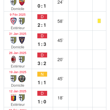
24`
0:1
Domicile
9 Fév 2025
D
58`
2:1
Extérieur
31 Jan 2025
D
45`
1:3
Domicile
26 Jan 2025
D
20`
3:2
Extérieur
19 Jan 2025
N
45`
1:1
Domicile
12 Jan 2025
D
18`
1:0
Extérieur