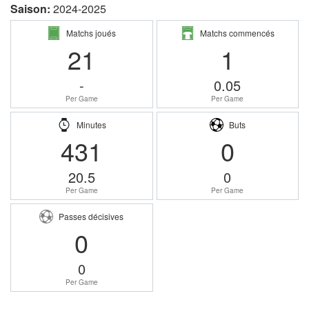
Saison:
2024-2025
Matchs joués
Matchs commencés
21
1
-
0.05
Per Game
Per Game
Minutes
Buts
431
0
20.5
0
Per Game
Per Game
Passes décisives
0
0
Per Game