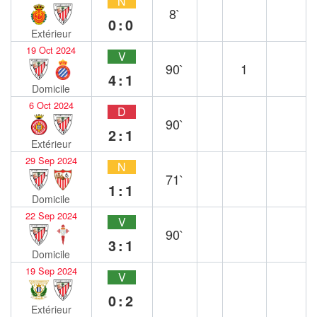
N
8`
0:0
Extérieur
19 Oct 2024
V
90`
1
4:1
Domicile
6 Oct 2024
D
90`
2:1
Extérieur
29 Sep 2024
N
71`
1:1
Domicile
22 Sep 2024
V
90`
3:1
Domicile
19 Sep 2024
V
0:2
Extérieur