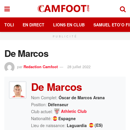
TOLI
EN DIRECT
LIONS EN CLUB
SAMUEL ETO’O FI
PUBLICITÉ
De Marcos
par
Redaction Camfoot
28 juillet 2022
De Marcos
Nom Complet:
Óscar de Marcos Arana
Position:
Défenseur
Athletic Club
Club actuel:
Nationalité:
Espagne
(ES)
Lieu de naissance:
Laguardia