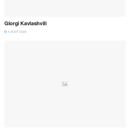
Giorgi Kavlashvili
4 AOÛT 2026