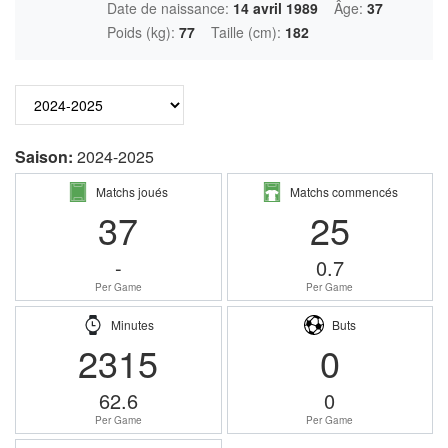
Date de naissance:
14 avril 1989
Âge:
37
Poids (kg):
77
Taille (cm):
182
Saison:
2024-2025
Matchs joués
Matchs commencés
37
25
-
0.7
Per Game
Per Game
Minutes
Buts
2315
0
62.6
0
Per Game
Per Game