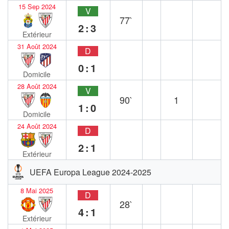
15 Sep 2024
V
77`
2:3
Extérieur
31 Août 2024
D
0:1
Domicile
28 Août 2024
V
90`
1
1:0
Domicile
24 Août 2024
D
2:1
Extérieur
UEFA Europa League 2024-2025
8 Mai 2025
D
28`
4:1
Extérieur