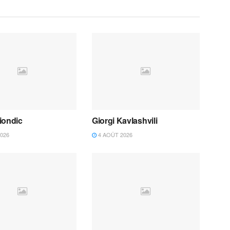
iondic
Giorgi Kavlashvili
026
4 AOÛT 2026