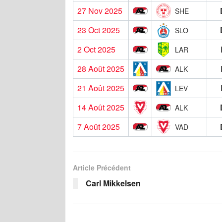
27 Nov 2025
SHE
23 Oct 2025
SLO
2 Oct 2025
LAR
28 Août 2025
ALK
21 Août 2025
LEV
14 Août 2025
ALK
7 Août 2025
VAD
Article Précédent
Carl Mikkelsen