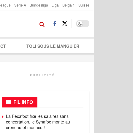
League
Serie A
Bundesliga
Liga
Belga 1
Suisse
ECT
TOLI SOUS LE MANGUIER
PUBLICITÉ
FIL INFO
La Fécafoot fixe les salaires sans
concertation, le Synafoc monte au
créneau et menace !