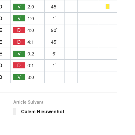
D
V
2:0
45`
D
V
1:0
1`
E
D
4:0
90`
E
D
4:1
45`
E
V
0:2
6`
D
D
0:1
1`
D
V
3:0
Article Suivant
Calem Nieuwenhof