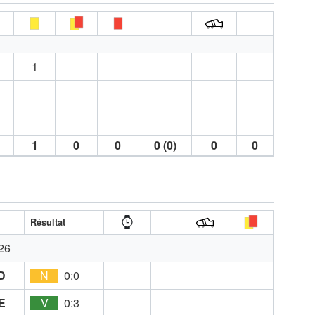
1
1
0
0
0 (0)
0
0
A
Résultat
26
D
N
0:0
E
V
0:3