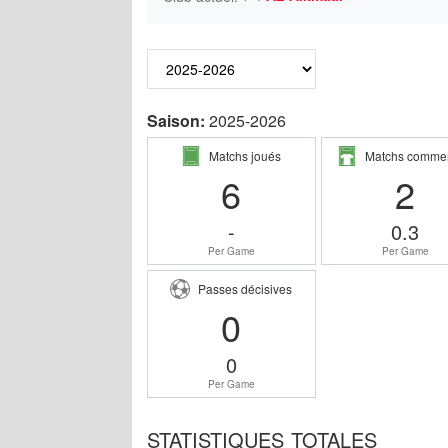
Saison:
2025-2026
Matchs joués
Matchs comme
6
2
-
0.3
Per Game
Per Game
Passes décisives
0
0
Per Game
STATISTIQUES TOTALES