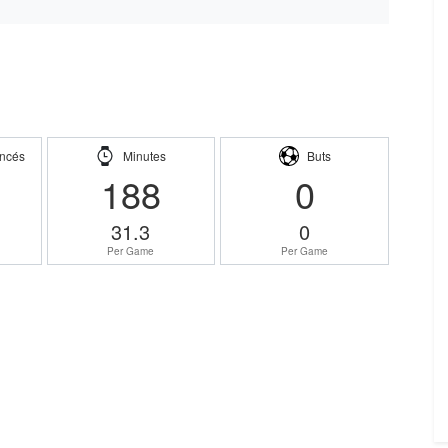
ncés
Minutes
Buts
188
0
31.3
0
Per Game
Per Game