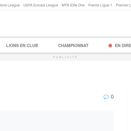
ions League
UEFA Europa League
MTN Elite One
France Ligue 1
Premier 
LIONS EN CLUB
CHAMPIONNAT
EN DIR
PUBLICITÉ
0