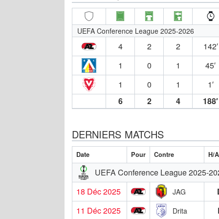
UEFA Conference League 2025-2026
4
2
2
142′
1
0
1
45′
1
0
1
1′
6
2
4
188′
DERNIERS MATCHS
Date
Pour
Contre
H/
UEFA Conference League 2025-20
18 Déc 2025
JAG
11 Déc 2025
Drita