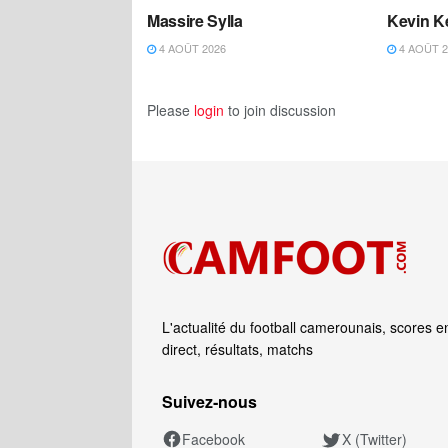
Massire Sylla
Kevin K
4 AOÛT 2026
4 AOÛT 2
Please
login
to join discussion
L'actualité du football camerounais, scores e
direct, résultats, matchs
Suivez‑nous
Facebook
X (Twitter)