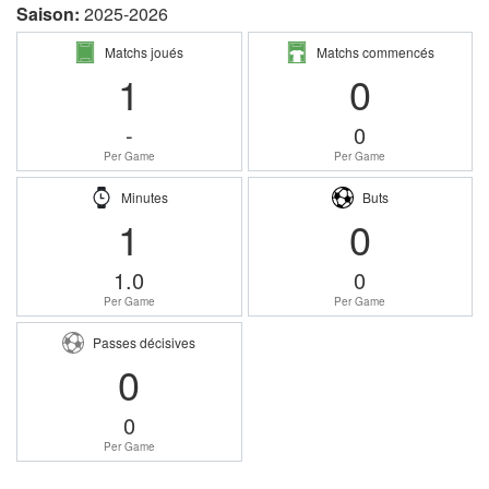
Saison:
2025-2026
Matchs joués
Matchs commencés
1
0
-
0
Per Game
Per Game
Minutes
Buts
1
0
1.0
0
Per Game
Per Game
Passes décisives
0
0
Per Game